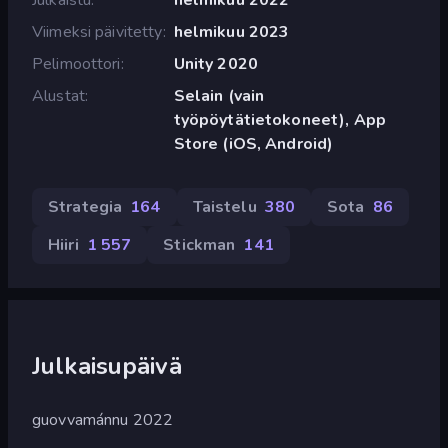
Viimeksi päivitetty
helmikuu 2023
Pelimoottori
Unity 2020
Alustat
Selain (vain
työpöytätietokoneet), App
Store (iOS, Android)
Strategia
164
Taistelu
380
Sota
86
Hiiri
1 557
Stickman
141
Julkaisupäivä
guovvamánnu 2022