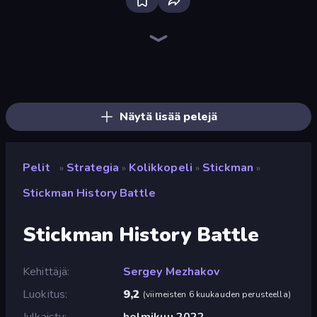
Tower Swap
Funny Battle Simulator
Medieval Battle 2P
Kiomet
War Groups
Funny Battle Simulator 2
Last Archer
Operator: Emergency Dispatcher
Compact Conflict
Craft and Battle
Battlecruisers
Battle Arena
Takeover
WarLink: Crown & Clash
Zombie Protocol
Obby: Hide and Seek, Battle Royale
Idle Zombie Wave: Survivors
Tower Battle
Näytä lisää pelejä
Pelit
Strategia
Kolikkopeli
Stickman
»
»
»
»
Stickman History Battle
Stickman History Battle
Kehittäjä
Sergey Mezhakov
Luokitus
9,2
(
viimeisten 6 kuukauden perusteella
)
Julkaistu
helmikuu 2022