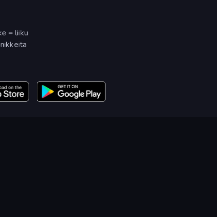
e = liiku
inikkeita