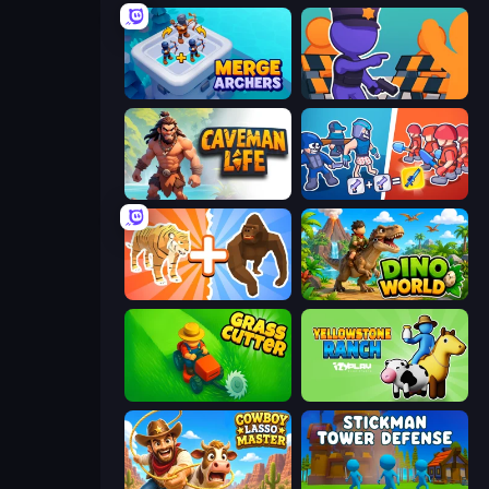
Merge Archers
City Defense
Caveman Life
Squad Assembler: Red vs Blue
Animal DNA Run
Dino World
Grass Cutter: Mowing Simulator
Yellowstone Ranch