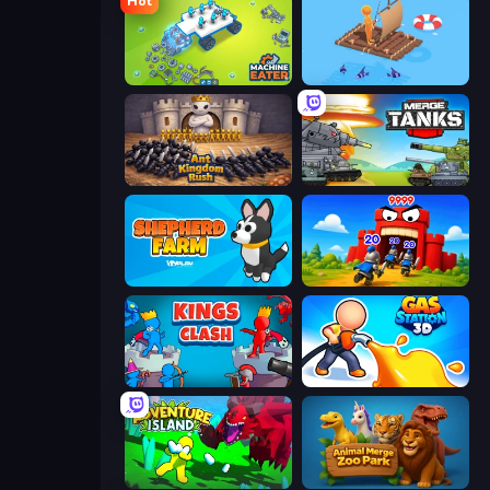
Hot
Machine Eater
Fishland
Ant Kingdom Rush
Merge Master Tanks: Tank Wars
Shepherd Farm
TimeWarriors
Kings Clash
Gas Station 3D
Adventure Island 2D
Animal Merge Zoo Park