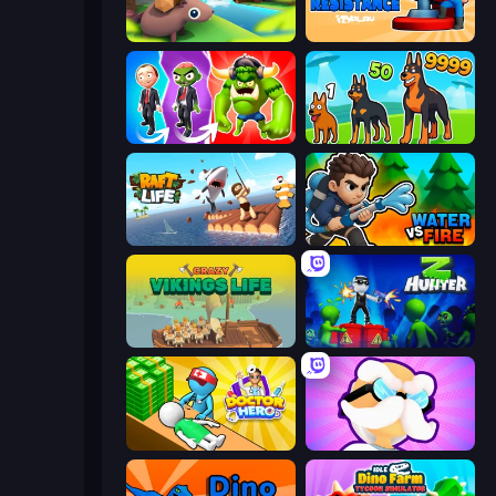
Beaver Builder
Human Resistance
Infection Town of Zombies
Dogs vs Aliens
Raft Life
Water vs Fire
Crazy Vikings Life
Z Hunter
Doctor Hero
Mutant Idle