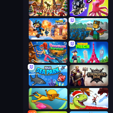
My Dinoland
Merge Pirates Caribbean Battle
Tower Battle
Cube Commander
Underwater Survival
Human Mech
Idle Sea Park
Stronghold Dude
My Crystal Underwater
Dino Survival: 3D Simulator