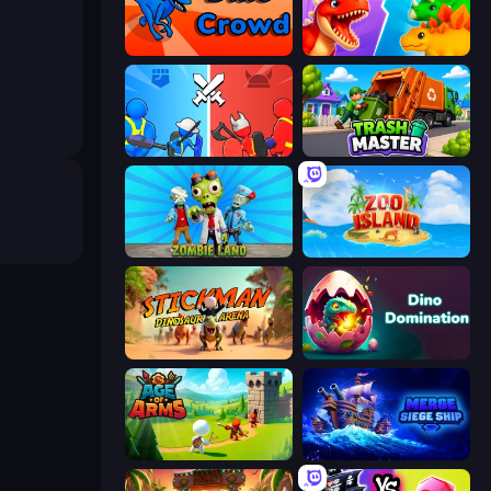
Dino Crowd
Idle Dino Farm Tycoon Simulator 3D
State Wars: Conquer Them All
Trash Master
Zombie Land
Zoo Island
Stickman: Dinosaur Arena
Dino Domination
Age Of Arms
Merge: Siege Ship