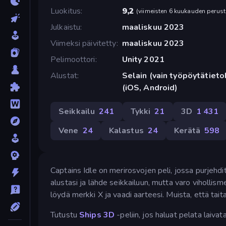
Luokitus
9,2
(
viimeisten 6 kuukauden perust
Julkaistu
maaliskuu 2023
Viimeksi päivitetty
maaliskuu 2023
Pelimoottori
Unity 2021
Alustat
Selain (vain työpöytätiet
(iOS, Android)
Seikkailu
241
Tykki
21
3D
1 431
Vene
24
Kalastus
24
Kerätä
598
Captains Idle on merirosvojen peli, jossa purjehd
alustasi ja lähde seikkailuun, mutta varo vihollisme
löydä merkki X ja vaadi aarteesi. Muista, että tai
Tutustu
Ships 3D
-peliin, jos haluat pelata laivat