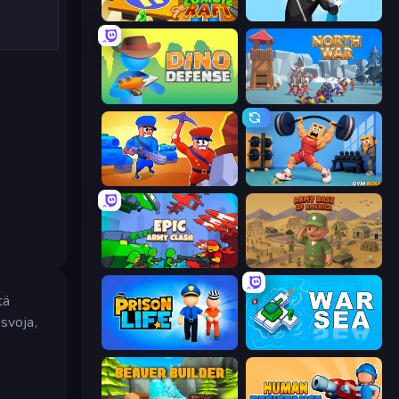
Zombie Raft
Wild Archer: Castle Defense
Dino Defense
North War
Craft and Battle
Gym Boss
Epic Army Clash
Army Base Of America
tä
osvoja,
Prison Life
War Sea