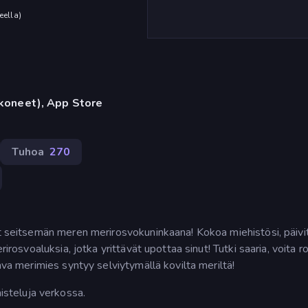
eella
)
okoneet), App Store
Tuhoa
270
it seitsemän meren merirosvokuninkaana! Kokoa miehistösi, päivi
rirosvoaluksia, jotka yrittävät upottaa sinut! Tutki saaria, voita r
tava merimies syntyy selviytymällä kovilta meriltä!
aisteluja verkossa.