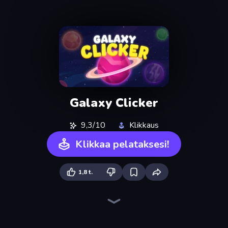
Galaxy Clicker
9,3/10
Klikkaus
Klikkaa pelataksesi!
1,8 t.
Planet Clicker 2
Conveyor Idle
Black Hole Idle