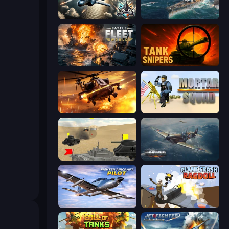
Aces of the Sky: Epic Dogfights
Sea Strike
Battle Fleet World
Tank Snipers
Heli Military Base
Mortar Squad
Tanks Battlefield: Desert
Dogfight
Fighter Aircraft Pilot
Plane Crash Ragdoll Simulator