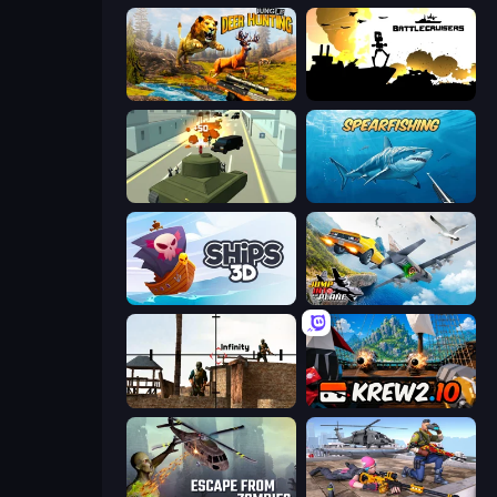
Jungle Deer Hunting
Battlecruisers
Secret Agent James
Spearfishing
Ships 3D
Jump Into The Plane
Lethal Sniper 3D: Army Soldier
Krew.io