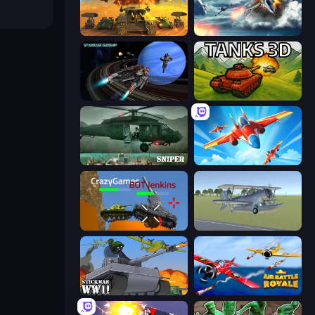
Call of Tanks
Jet Fighter Airplane Racing
Starbase Gunship
Tanks 3D
SNIPER
Pilot Royale: Battlegrounds
Plated Glory
3D Flight Simulator
Stickman WW2
Air Battle Royale: Sky Blitz