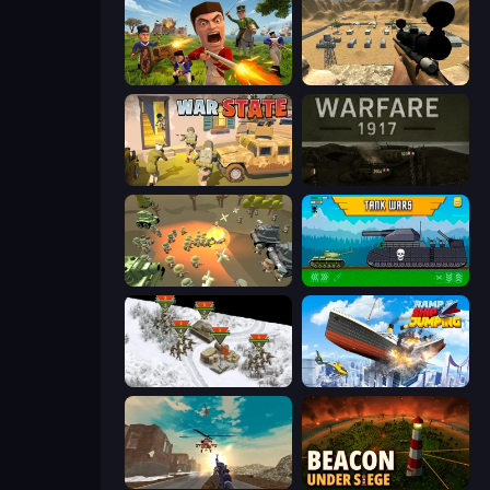
Redcoats.io
Ghost Sniper
War State IO: Conquer Battles
Warfare 1917
WW1 Battle Simulator
Tanks 2D: Tank Wars
1941 Frozen Front
Ship Ramp Jumping
Grandfather Road Chase: Shooter
Beacon Under Siege