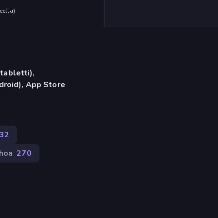
eella
)
tabletti),
roid), App Store
432
hoa
270