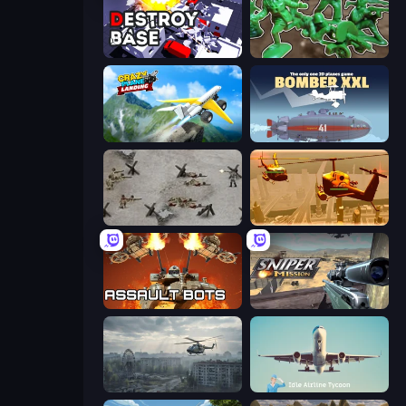
Destroy Base
Soldiers - Capture and Control!
Crazy Plane Landing
Bomber XXL
Warfare 1944
Seek and Destroy
Assault Bots
Sniper Mission
Free Rally: Pripyat
Idle Airline Tycoon