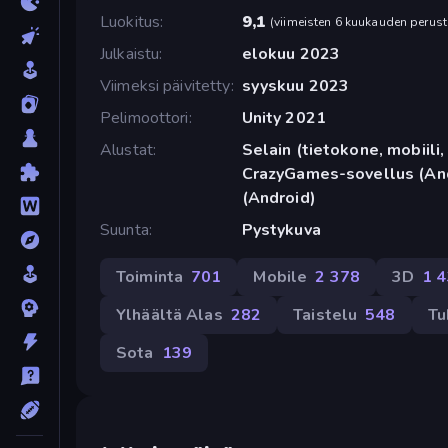
Luokitus
9,1
(
viimeisten 6 kuukauden perust
Julkaistu
elokuu 2023
Viimeksi päivitetty
syyskuu 2023
Pelimoottori
Unity 2021
Alustat
Selain (tietokone, mobiili, 
CrazyGames-sovellus (And
(Android)
Suunta
Pystykuva
Toiminta
701
Mobile
2 378
3D
1 
Ylhäältä Alas
282
Taistelu
548
Tu
Sota
139