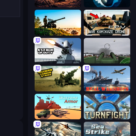
Iron Legion
Ships Battlefield 3D
Artillery Vs Tanks
FPV War Kamikaze Drone
Attack of Duty
Flakmeister
Modern Cannon Strike
Real Warships
Warzone Armor
Turnfight