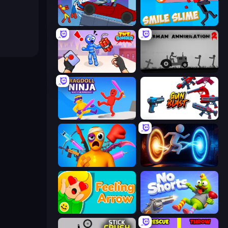
Stickman Destruction 3 Heroes
Smile Slime
TNT Bomber
Stickman Annihilation 2
Ragdoll Ninja: Imposter Hero
Gun Blast
Fun Ragdoll Challenge!
Portal Escape
Feeling Arrow
No Shorts