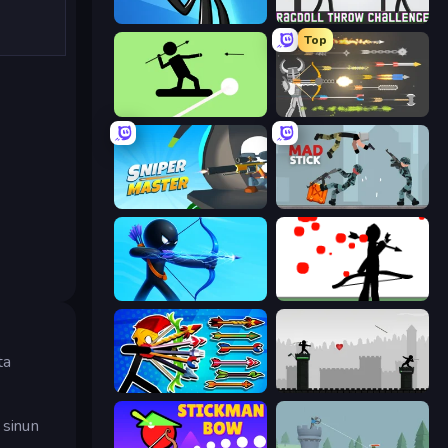
Stickman Bullet Warriors
Ragdoll Throw Challenge
Top
The Spear Stickman
Ragdoll Archers
Sniper Master
Mad Stick
Archers Random
Bowman
ta
Archer Ragdoll Masters
Javelin Fighting
 sinun