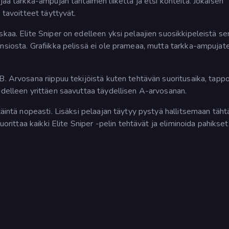
jaa tarkka-ampujan tähtäimen liikettä ja etsi kohteita. Jokaisen
 tavoitteet täyttyvät.
skaa. Elite Sniper on edelleen yksi pelaajien suosikkipeleistä se
nsiosta. Grafiikka pelissä ei ole prameaa, mutta tarkka-ampujat
B. Arvosana riippuu tekijöistä kuten tehtävän suoritusaika, tapp
udelleen yrittäen saavuttaa täydellisen A-arvosanan.
täintä nopeasti. Lisäksi pelaajan täytyy pystyä hallitsemaan täh
uorittaa kaikki Elite Sniper -pelin tehtävät ja eliminoida pahikset