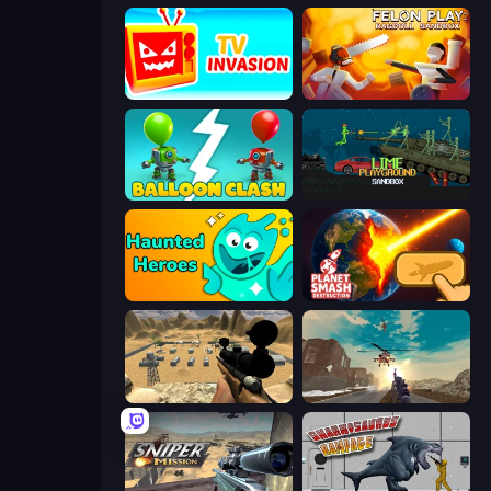
TV Invasion
Felon Play: Ragdoll Sandbox
Balloon Clash
Lime Playground Sandbox
Haunted Heroes
Planet Smash Destruction
Ghost Sniper
Grandfather Road Chase: Shooter