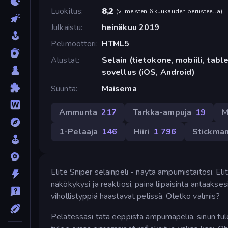
Luokitus
8,2
(
viimeisten 6 kuukauden perusteella
)
Julkaistu
heinäkuu 2019
Pelimoottori
HTML5
Alustat
Selain (tietokone, mobiili, tabl
sovellus (iOS, Android)
Suunta
Maisema
Ammunta
217
Tarkka-ampuja
19
M
1-Pelaaja
146
Hiiri
1 796
Stickma
Elite Sniper selainpeli - näytä ampumistaitosi. El
näkökykysi ja reaktiosi, paina liipaisinta antaakses
vihollistyppiä haastavat pelissä. Oletko valmis?
Pelatessasi tätä eeppistä ampumapeliä, sinun tulee