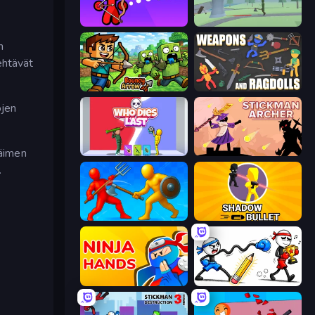
Stickman Bow
Tower Archer
n
ehtävät
Bouncy Arrow
Weapons and Ragdolls
ojen
täimen
Who Dies Last?
Stickman Archer: The Wizard Hero
.
Epic Sword Battle! Fight in Arena
Shadow Bullet
Ninja Hands
Doodle Smash