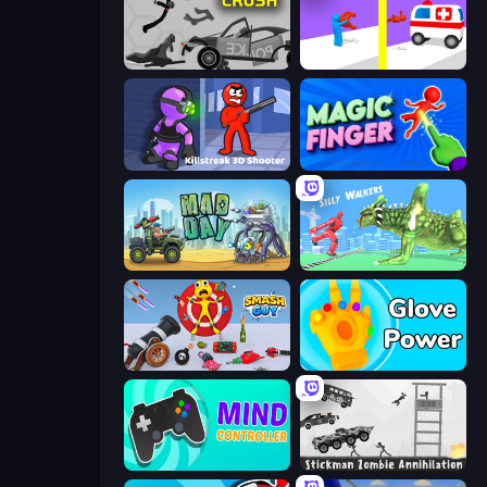
Stick Crush
Rescue Throw
Killstreak 3D Shooter
Magic Finger 3D
Mad Day Special
Silly Walkers
Smash Guy: Ragdoll Punch Hero
Glove Power
Mind Controller
Stickman Zombie Annihilation