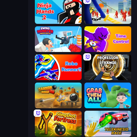
Ninja Hands 2
Slasher
Swing Monster: Decisive Battle
Time Control!
Robo Runner
Professor Strange
Cannon Balls 3D
Grab Them All
Slingshot Fortress
Telekinesis Race 3D