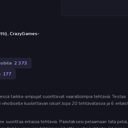
etti), CrazyGames-
obile
2 373
n
177
itessä tarkka-ampujat suorittavat vaarallisimpia tehtäviä. Testaa
i viholliselle kuolettavan iskun! Jopa 20 tehtävätasoa ja 6 erilais
 suorittaa erilaisia tehtäviä. Päästäksesi pelaamaan tätä peliä,