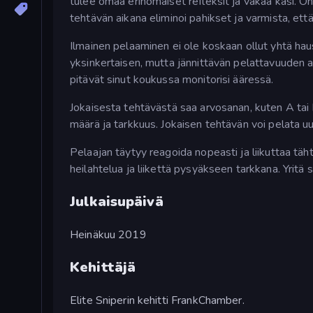
tulee omaa erinomaiset refleksit ja vakaa käsi. Oh
tehtävän aikana eliminoi pahikset ja varmista, että
Ilmainen pelaaminen ei ole koskaan ollut yhtä hau
yksinkertaisen, mutta jännittävän pelattavuuden a
pitävät sinut koukussa monitorisi ääressä.
Jokaisesta tehtävästä saa arvosanan, kuten A tai 
määrä ja tarkkuus. Jokaisen tehtävän voi pelata u
Pelaajan täytyy reagoida nopeasti ja liikuttaa täh
heilahtelua ja liikettä pysyäkseen tarkkana. Yritä s
Julkaisupäivä
Heinäkuu 2019
Kehittäjä
Elite Sniperin kehitti FrankChamber.