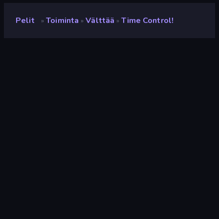
Pelit
Toiminta
Välttää
Time Control!
»
»
»
Time Control!
Kehittäjä
Yso Corp
Luokitus
9,3
(
viimeisten 6 kuukauden perusteella
)
Julkaistu
lokakuu 2022
Viimeksi päivitetty
lokakuu 2022
Pelimoottori
Unity 2020
Alustat
Selain (tietokone, mobiili,
tabletti), CrazyGames-
sovellus (Android), App Store
(iOS, Android)
Suunta
Maisema