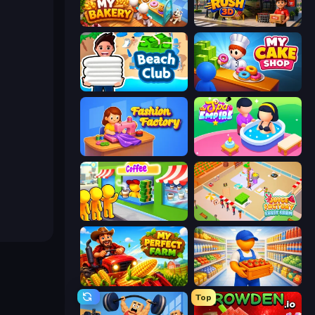
My bakery
Shop Rush 3D
Beach Club
My Cake Shop
Fashion Factory
Spa Empire
Coffee Idle
Juice Factory - Fruit Farm
My Perfect Farm
Supermarket Manager
Top