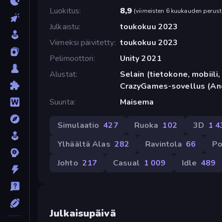
Luokitus
8,9
(
viimeisten 6 kuukauden perust
Julkaistu
toukokuu 2023
Viimeksi päivitetty
toukokuu 2023
Pelimoottori
Unity 2021
Alustat
Selain (tietokone, mobiili, 
CrazyGames-sovellus (An
Suunta
Maisema
Simulaatio
427
Ruoka
102
3D
1 4
Ylhäältä Alas
282
Ravintola
66
Po
Johto
217
Casual
1 009
Idle
489
Julkaisupäivä