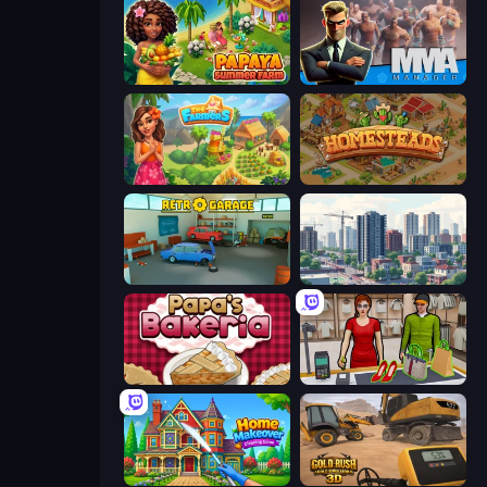
Papaya Summer Farm
MMA Manager 2
The Farmers
Homesteads: Dream Farm
Retro Garage
SuperCity 3D
Papa's Bakeria
Shop Master 3D
Home Makeover Cleaning Game
Gold Rush: Gold Simulator 3D