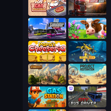
Cat Snack Bar
Truck Simulator: European Roads
Bus Simulator: EVO
Country Life Meadows
Papa's Cheeseria
Global City
Steam City
Project Restoration
Gas Station
City Bus Driver