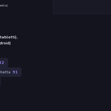
eella
)
tabletti),
droid)
32
hatta
91