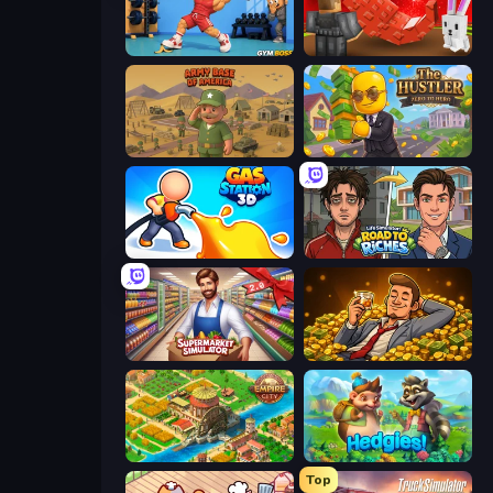
Gym Boss
Grow A Garden | Growden.io
Army Base Of America
The Hustler
Gas Station 3D
Life Simulator: Road to Riches
Supermarket Simulator: Store Manager
Idle Billionaire Tycoon
Empire City
Hedgies
Top