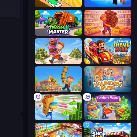
Doctor Hero
Prison Life
Trash Master
Candy Packing Store
Donut Place
My Perfect Theme Park
Burger Life
Laundry Rush
Supermarket Empire
Furniture Master: Idle Tycoon