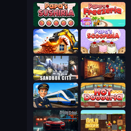
Papa's Sushiria
Papa's Freezeria
City Constructor
Papa's Scooperia
Sandbox City
Container Auction
Idle Train Empire Tycoon
Papa's Hot Doggeria