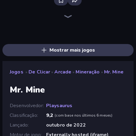
The MachinEGG
Farm Ring Idle
Idle Mining Empire
Human Clicker: Grow Organs
Block Wall Destroyer
Capybara Clicker
Gear Factory
Conveyor Idle
Crusher Clicker
Babel Tower
Planet Clicker 2
Gun Bounce Idle
BitCoiner
Revolution Idle X
Italian Brainrot Clicker Game
Black Hole Idle
Money Maker Idle
Idle House Build
Mostrar mais jogos
Jogos
De Clicar
Arcade
Mineração
Mr. Mine
»
»
»
»
Mr. Mine
Desenvolvedor
Playsaurus
Classificação
9,2
(
com base nos últimos 6 meses
)
Lançado
outubro de 2022
Motor de jogo
Externally hosted (iframe)