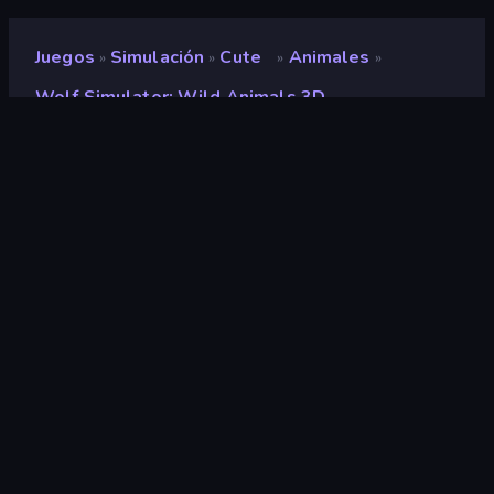
Juegos
Simulación
Cute
Animales
»
»
»
»
Wolf Simulator: Wild Animals 3D
Wolf Simulator: Wild
Animals 3D
Desarrollador
CyberGoldfinch
Clasificación
9,0
(
según los últimos 6 meses
)
Publicado en
febrero de 2019
Última actualización
marzo de 2026
Motor de juego
Unity 2022
Plataformas
Navegador (escritorio, móvil,
tableta), Aplicación
CrazyGames (iOS, Android),