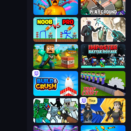
Fun Ragdoll Challenge!
Playground
DOP Noob: Draw to Save
Skibidi Toilets: Infection
Voxel Playground: Ragdoll Noob
Imposter Battle Royale
Build and Crush
Trap Craft
Top
Mine Shooter: Save Your World
BuildNow GG