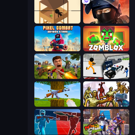
Elite Sniper
Bullet Force
Pixel Combat: Zombies Strike
Zomblox
Redcoats.io
Stickman Prison: Counter Assault
Mine Shooter 3D
Monster Shooter Apocalypse
Battle of the Soldiers: Red vs Blue
Ninja Clash Heroes