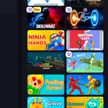
Count Masters: Stickman Games
Hazmob FPS: Online Shooter
Top
SkillWarz
Portal Escape
Ninja Hands
Who Dies Last?
Lime Playground Sandbox
Silly Walkers
Feeling Arrow
Epic Sword Battle! Fight in Arena