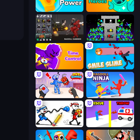
Glove Power
Haunted Heroes
Last Play: Ragdoll Sandbox
Stick Epic Fighter
Time Control!
Smile Slime
TNT Bomber
Ragdoll Ninja: Imposter Hero
Doodle Smash
Rescue Throw