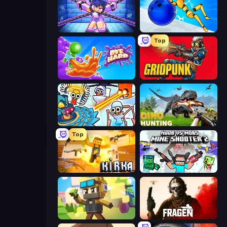
Mini Mine
Playground Man! Ragdoll Show!
Top
Dye Hard
Gridpunk - 3v3 Battle Royale
Toilets Worms Shooter
Dino Hunting Jurassic World
Top
Kirka.io
Mine Shooter 2: Noob vs Mobs
Pixel Shooter
Fragen