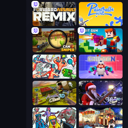
Forward Assault Remix
Paintball King
Camo Sniper
Bit Gun.io
Funny Shooter 2
Chicken CS
Airport Clash 3D
Winter Clash 3D