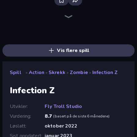
Bloxd.io
Ragdoll Archers
EvoWars.io
Veck.io
Piece of Cake: Merge and Bake
Racing Limits
Traffic Rider
Mahjongg Solitaire
Screw Out: Bolts and Nuts
Words of Wonders
Piles of Mahjong
Stickman Clash
Miniblox
Designville: Merge & Design
Space Waves
SkillWarz
Fortzone Battle Royale
Arrow Escape
Vis flere spill
Spill
Action
Skrekk
Zombie
Infection Z
»
»
»
»
Infection Z
Utvikler
Fly Troll Studio
Vurdering
8.7
(
basert på de siste 6 månedene
)
Løslatt
oktober 2022
Sist oppdatert
januar 2023