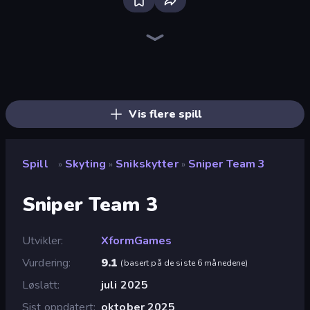
Sniper Mission
CS: Chaos Squad
Kirka.io
SkillWarz
Western Sniper
KS Z
Block Contra: Clutch Strike
Wild Hunter 3D
Pixel Combat: Zombies Strike
Sniper Clash 3D
Winter Clash 3D
Airport Clash 3D
Chicken Strike
Ninja Clash Heroes
Merge Rush Z
Battle of the Soldiers: Red vs Blue
Pixel World
Chicken CS
Vis flere spill
Spill
Skyting
Snikskytter
Sniper Team 3
»
»
»
Sniper Team 3
Utvikler
XformGames
Vurdering
9.1
(
basert på de siste 6 månedene
)
Løslatt
juli 2025
Sist oppdatert
oktober 2025