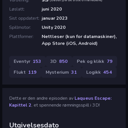
Løslatt
juni 2020
Sist oppdatert
januar 2023
Spillmotor
Unity 2020
Plattformer
Nettleser (kun for datamaskiner),
App Store (iOS, Android)
Eventyr
153
3D
850
Pek og klikk
79
Flukt
119
Mysterium
31
Logikk
454
Dette er den andre episoden av
Laqueus Escape:
Kapittel 2
, et spennende rømningsspill i 3D!
Utgivelsesdato