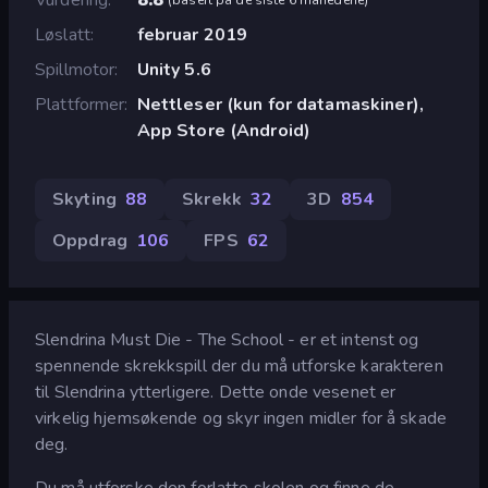
Løslatt
februar 2019
Spillmotor
Unity 5.6
Plattformer
Nettleser (kun for datamaskiner),
App Store (Android)
Skyting
88
Skrekk
32
3D
854
Oppdrag
106
FPS
62
Slendrina Must Die - The School - er et intenst og
spennende skrekkspill der du må utforske karakteren
til Slendrina ytterligere. Dette onde vesenet er
virkelig hjemsøkende og skyr ingen midler for å skade
deg.
Du må utforske den forlatte skolen og finne de