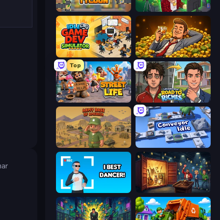
Leek Factory Tycoon
Idle Vlogger Simulator
Idle Game Dev Simulator
Idle Billionaire Tycoon
Top
Street Life
Life Simulator: Road to Riches
Army Base Of America
Conveyor Idle
nar
I Best Dancer!
Container Auction