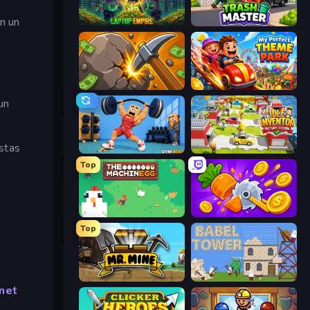
n un
Laptop Empire
Trash Master
Mine Clicker
My Perfect Theme Park
un
stas
Gym Boss
Idle Inventor
Top
The MachinEGG
Farm Ring Idle
Top
Mr. Mine
Babel Tower
net