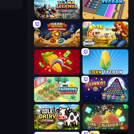
Llama Legends
Dig Tycoon
Gear Factory
Need for Sheep: Idle Clicker
Farm-51: Secret Harvest
Corn Tycoon
Idle Farming Business
PLINKO!
Idle Dairy Tycoon
OreCrusher 2