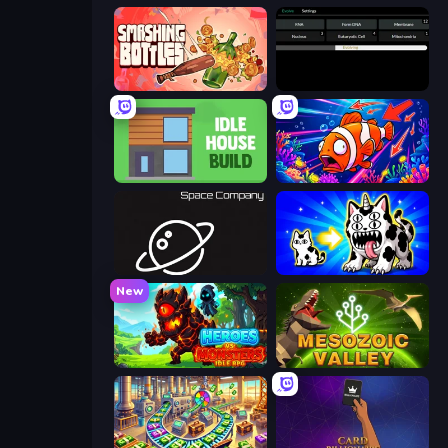
Smashing Bottles
Evolve
Idle House Build
Fish Catch Idle
Space Company
Strange Cats
New
Heroes vs Monsters: Idle RPG
Cell to Singularity: Mesozoic Valley