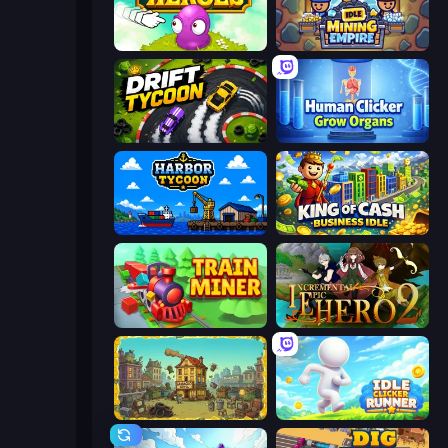
Clicker Heroes
Idle Mining Empire
Drift Tycoon
Human Clicker: Grow Organs
Harbor Tycoon
King of Cash Business Idle
Train Miner
Incremental Epic Hero 2
The Garbaggio Hotel
Idle Clicker Runner