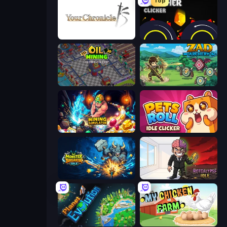
Top
Your Chronicle
Crusher Clicker
Oil Mining 3D: Petrol Factory
Zad Archery - Demo
Mining Simulator
Pets Roll: Idle Clicker
Monster Breaker Idle
Rotcalypse: Idle Incremental
Planet Evolution: Idle Clicker
My Chicken Farm