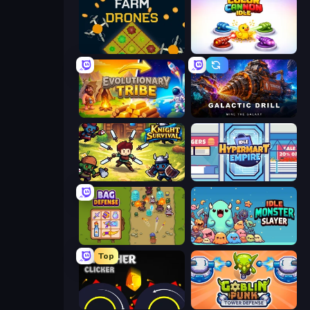
Farm Drones
Color Cannon Idle
Evolutionary Tribe
Galactic Drill
Knight Survival
Idle Hypermart Empire
Bag Defense
Idle Monster Slayer
Top
Crusher Clicker
Goblin Punk Tower Defense