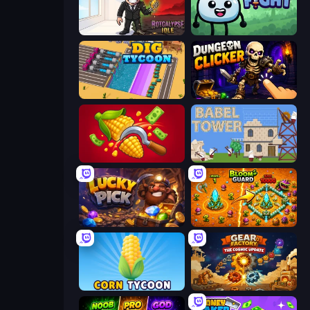
Rotcalypse: Idle Incremental
Merge & Fight
Dig Tycoon
Dungeon Clicker
Farm-51: Secret Harvest
Babel Tower
Lucky Pick
BloomGuard
Corn Tycoon
Gear Factory