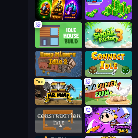
Merge Survival
Money Maker Idle
Idle House Build
My Sugar Factory 3
Deep Miners Idle 2
Connect idle
Top
Mr. Mine
My Chicken Farm
Construction Idle
Dungeons and Bags