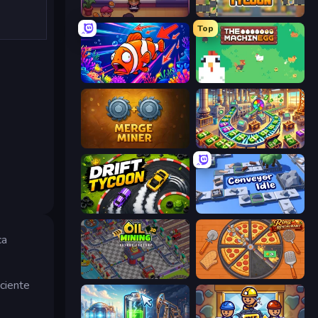
Gourmet Empire: Idle Chef
Leek Factory Tycoon
Top
Fish Catch Idle
The MachinEGG
Merge Miner
Money Factory: Tycoon Idle Game
Drift Tycoon
Conveyor Idle
ca
Oil Mining 3D: Petrol Factory
Ring Restaurant
ciente