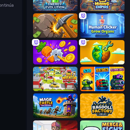
ontinúa
Energy Evolution
Idle Mining Empire
Mine Clicker
Human Clicker: Grow Organs
Farm Ring Idle
Land Explorers: Merge & Build
Idle Inventor
Pumpkin Defense: Merge Cannon
Mage Castle Idle Defense
Ragdoll Factory Idle