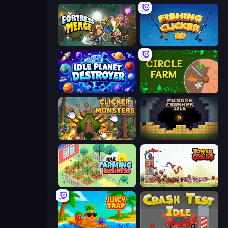
Fortress Merge
Fishing Clicker 3D
Idle Planet Destroyer
Circle Farm
Clicker Monsters
Pickaxe Crusher Idle
Idle Farming Business
Tower vs Goblins