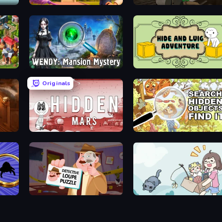
ayer
Hidden Object: My Hotel
Detective Holmes: Hidden Object
Blackriver Mystery: Hidden Objects
Wendy: Mansion Mystery
Hide and Luig Adventure
Originals
Hidden Mars
Search Hidden Objects: Find T
Detective Loupe Puzzle
Find Cat 2