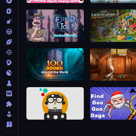
Scavenger Hunt - Hidden Items
Scavenger Hunt - Multipl
Find Joe: Unsolved Mystery
100 Doors: Around the World
100 Doors Challenge
The Museum of Dots
Find Goo Goo Gaga