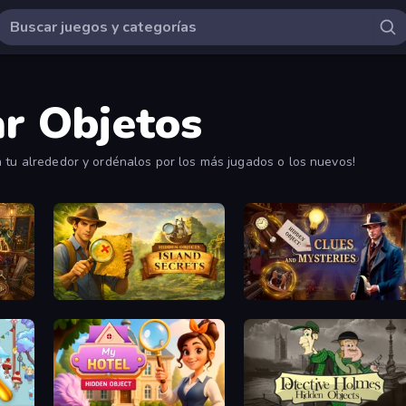
ar Objetos
a tu alrededor y ordénalos por los más jugados o los nuevos!
Hidden Object: Street Of Secrets
Hidden Objects: Island Secrets
Hidden Object: Clues and Mys