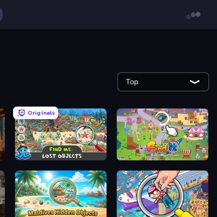
Top
Originals
teries
Find Me: Lost Objects
Find It: Hidden Object Puzzle