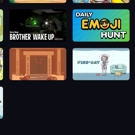
Maldives Hidden Objects
Seek & Find - Hidden Object Game
Brother Wake Up
Daily Emoji Hunt
hem
Faraway: Puzzle Escape
Find Cat