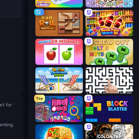
Logic Chain Master
Find The Cow
Ball Roll
Goods Triple Match 3D
What's The Difference?
Screw Out: Bolts and Nuts
Spot the Difference Forever
Arrow Escape: Puzzle
Top
et for
Hidden Objects
Block Blaster
amling,