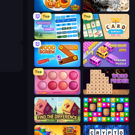
Culinary Atlas
Color Tap: Coloring by Numbers
Top
Top
Associations - Word Connect
Card Solitaire: Word Game
Wood Screw: Bolts Puzzle
Car OUT! Jam Parking Puzzle
Top
Piece of Cake: Merge and Bake
Word Finder
Find The Difference
Tap Away Story