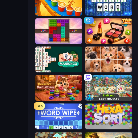
Coffee Color Blocks
Cryptoword
Color Cube Puzzle
Tap Gallery
Mahjongg Solitaire
Jigpic Solitaire
Thread Sort: Knit Pictures
Find Me: Lost Objects
Top
Word Wipe
Hexa Sort