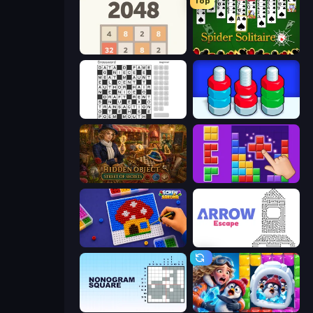
Top
2048
Spider Solitaire
Crossword
Nuts Puzzle: Sort By Color
Hidden Object: Street Of Secrets
BlockBuster Puzzle
Screw Sorting
Arrow Escape
Nonogram Square
Captain Blast