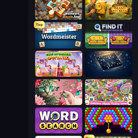
Westward Puzzle Saga
Hidden Objects: Island Secrets
Top
Wordmeister
Find It - Find The Differences
Find Differences: Spot 'Em All
Sudoku Classic & Killer
Favorite Puzzles
Scavenger Hunt - Hidden Items
Daily Word Search
Bubble Story