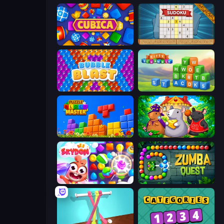
Cubica
Sudoku Online
Bubble Blast
Kitty Scramble: Word Stacks
Puzzle Block Master
Rat's House - Nonogram
Skydom
Zumba Quest