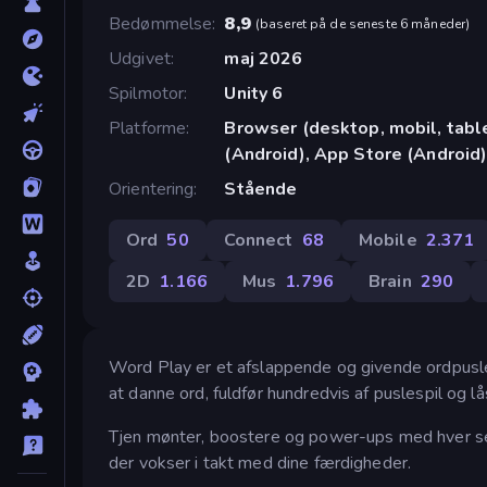
Bedømmelse
8,9
(
baseret på de seneste 6 måneder
)
Udgivet
maj 2026
Spilmotor
Unity 6
Platforme
Browser (desktop, mobil, tab
(Android), App Store (Android
Orientering
Stående
Ord
50
Connect
68
Mobile
2.371
2D
1.166
Mus
1.796
Brain
290
Word Play er et afslappende og givende ordpusles
at danne ord, fuldfør hundredvis af puslespil og l
Tjen mønter, boostere og power-ups med hver sejr
der vokser i takt med dine færdigheder.