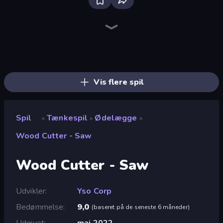
Piece of Cake: Merge and Bake
Mansion Tale: Merge Secrets
Designville: Merge & Design
Screw Out: Bolts and Nuts
Open House
Mergest Kingdom
Skydom
Piles of Mahjong
Park Town
Gomu Goman
Tropical Merge
The Visitor
Castle Craft
Lamplighter: Merge & Magic
Magic School
Fairyland Merge & Magic
Detective IQ: Brain Games
Farm Merge Valley
Vis flere spil
Spil
Tænkespil
Ødelægge
»
»
»
Wood Cutter - Saw
Wood Cutter - Saw
Udvikler
Yso Corp
Bedømmelse
9,0
(
baseret på de seneste 6 måneder
)
Udgivet
maj 2022