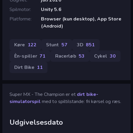
Spilmotor
Unity 5.6
Platforme
Browser (kun desktop), App Store
(Android)
Køre
122
Stunt
57
3D
851
Èn-spiller
71
Racerløb
53
Cykel
30
Dirt Bike
11
Super MX - The Champion er et
dirt bike-
simulatorspil
med to spiltilstande: fri kørsel og ræs.
Udgivelsesdato