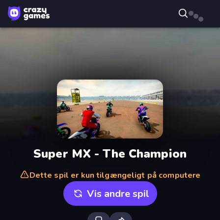
Super MX - The Champion
Dette spil er kun tilgængeligt på computere
Vis andre spil