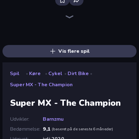
Racing Limits
Real Car Driving
Traffic Rider
Hustle & Drift in ZIL
Deadly Rally
Deadly Descent
Obby: Car Crash Sandbox
Ramp Car VS Police: CHASE
Case Simulator: Cars
Crash Skill Racing
Moto Racing Club
Moto Maniac 3
Xtreme Moto Mayhem
Trial Mania
Xtreme DRIFT Racing
Sunset Bike Racing
Wheelie Up
Drive Quest
Vis flere spil
Spil
Køre
Cykel
Dirt Bike
»
»
»
»
Super MX - The Champion
Super MX - The Champion
Udvikler
Barnzmu
Bedømmelse
9,1
(
baseret på de seneste 6 måneder
)
Udgivet
juli 2020