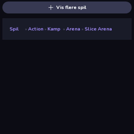
Vis flere spil
Spil
Action
Kamp
Arena
Slice Arena
»
»
»
»
Slice Arena
Udvikler
FreePDA
Bedømmelse
8,9
(
baseret på de seneste 6 måneder
)
Udgivet
september 2023
Spilmotor
Unity 2021
Platforme
Browser (desktop, mobil, tablet),
CrazyGames-app (Android)
Orientering
Liggende / Stående