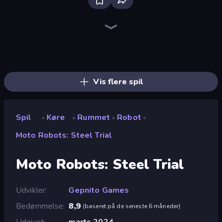
Bloxd.io
Ragdoll Archers
EvoWars.io
Piece of Cake: Merge and Bake
Veck.io
Traffic Rider
Racing Limits
Mahjongg Solitaire
Screw Out: Bolts and Nuts
Words of Wonders
Piles of Mahjong
Designville: Merge & Design
Space Waves
Miniblox
SkillWarz
Stickman Clash
Fortzone Battle Royale
Arrow Escape
Vis flere spil
Spil
Køre
Rummet
Robot
»
»
»
»
Moto Robots: Steel Trial
Moto Robots: Steel Trial
Udvikler
Gepnito Games
Bedømmelse
8,9
(
baseret på de seneste 6 måneder
)
Udgivet
marts 2024