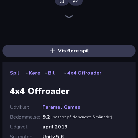
Real Car Driving
Racing Limits
Hustle & Drift in ZIL
Deadly Rally
Obby: Car Crash Sandbox
Drive Quest
Rally Racer Dirt
Decorate My BMW M5
Deadly Descent
Xtreme DRIFT Racing
Racing: Online!
Traffic Rider
Crash Skill Racing
Highway Racer 2
Case Simulator: Cars
Street Race Fury
No Limits: Drag Racing
Real Drift World
Vis flere spil
Spil
Køre
Bil
4x4 Offroader
»
»
»
4x4 Offroader
Udvikler
Faramel Games
Bedømmelse
9,2
(
baseret på de seneste 6 måneder
)
Udgivet
april 2019
Spilmotor
Unity 5.6