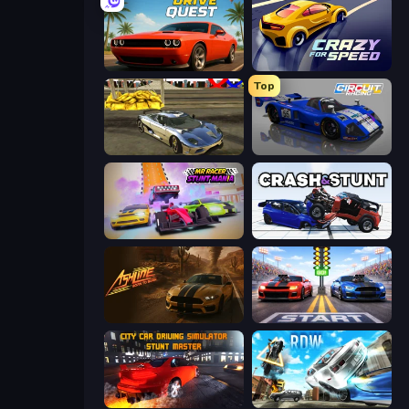
Drive Quest
Crazy for Speed
Top
Crazy Car Stunts 3D
Circuit Racing
MR RACER Stunt Mania
Crash & Stunt
Ashline Racing: Born To Burn
Street Racer 2
City Car Driving Simulator: Stunt
Real Drift World