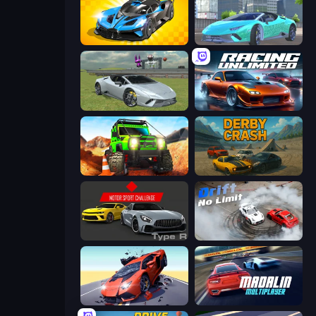
GT Cars Mega Ramps
Real City Driver
Sports Cars Driver
Racing Unlimited
Offroad Life 3D
Derby Crash
Motor Sport Challenge Type R
Drift No Limit
Hyper Cars Ramp Crash
Madalin Cars Multiplayer