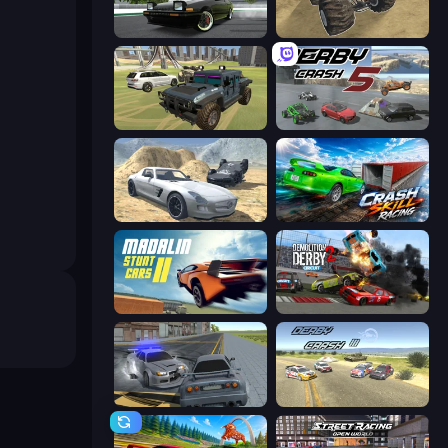
Drift Hunters
Monster Cars: Ultimate Simulator
4x4 Offroader
Derby Crash 5
Derby Crash 2
Crash Skill Racing
Madalin Stunt Cars 2
Demolition Derby 2
RCC City Racing
Derby Crash 3