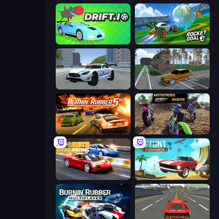
Drift.io
RocketGoal.io
Crazy Stunt Cars 2
Obby: Car Crash Sandbox
Burnin' Rubber 5 XS
MotoCross Riders
No Limits: Drag Racing
Stunt Paradise