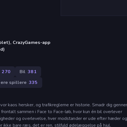
)
ablet), CrazyGames-app
id)
270
Bil
381
lere spillere
335
vor kaos hersker, og trafikreglerne er historie. Smadr dig genn
 frontalt sammen i Face to Face-løb, hvor kun én bil overlever
ærdigheder og overlevelse, hver modstander er ude efter hæder o
r ikke bare ræs, det er ren, stilfuld ødelæggelse på hjul.