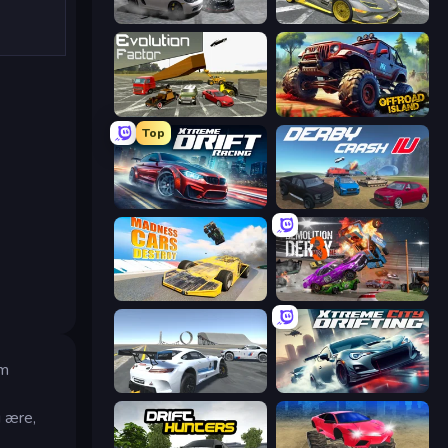
Gearshift One
Wrong Way
Evolution Factor
Offroad Island
Top
Xtreme DRIFT Racing
Derby Crash 4
Madness Cars Destroy
Demolition Derby 3
em
Crazy Stunt Cars Multiplayer
Xtreme City Drifting
g ære,