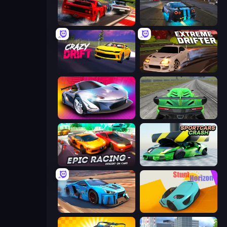
Racing: Online!
Street Racing: Open World
Crazy Drift
Extreme Drifter
Grand Cyber City
Speed Racing Pro 2
Epic Racing - Descent on Cars
Sportcars Crash
Real Cars in City
Stunt Horizon