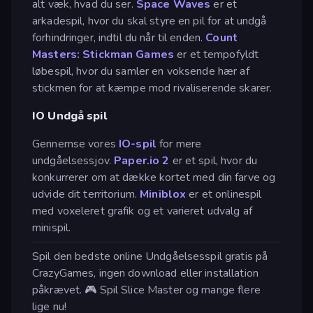
alt væk, hvad du ser.
Space Waves
er et
arkadespil, hvor du skal styre en pil for at undgå
forhindringer, indtil du når til enden.
Count
Masters: Stickman Games
er et tempofyldt
løbespil, hvor du samler en voksende hær af
stickmen for at kæmpe mod rivaliserende skarer.
IO Undgå spil
Gennemse vores
IO-spil
for mere
undgåelsessjov.
Paper.io 2
er et spil, hvor du
konkurrerer om at dække kortet med din farve og
udvide dit territorium.
Miniblox
er et onlinespil
med voxeleret grafik og et varieret udvalg af
minispil.
Spil den bedste online Undgåelsesspil gratis på
CrazyGames, ingen download eller installation
påkrævet. 🎮 Spil Slice Master og mange flere
lige nu!