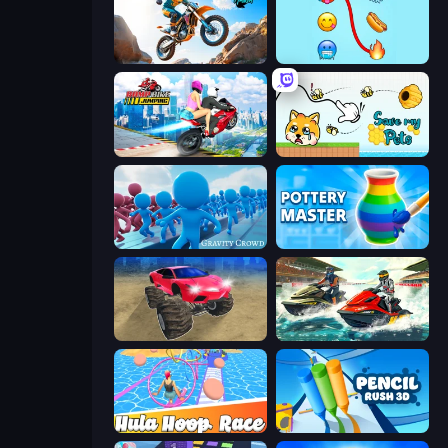
Trial Mania
Emoji Puzzle!
Ramp Bike Jumping
Save My Pets
Gravity Crowd
Pottery Master
Monster Cars: Ultimate Simulator
Jetski Race
Hula Hoop Race
Pencil Rush