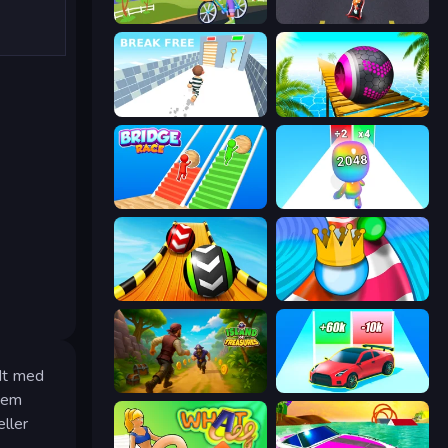
Paper Delivery Boy
Bus and Subway Runner
Break Free
Rolling Balls Sea Race
Bridge Race
Man Runner 2048
Sky Balls 3D
Aquapark Balls Party
ldt med
Island of Treasures
Upgrade the Supercar 3D
nnem
ller