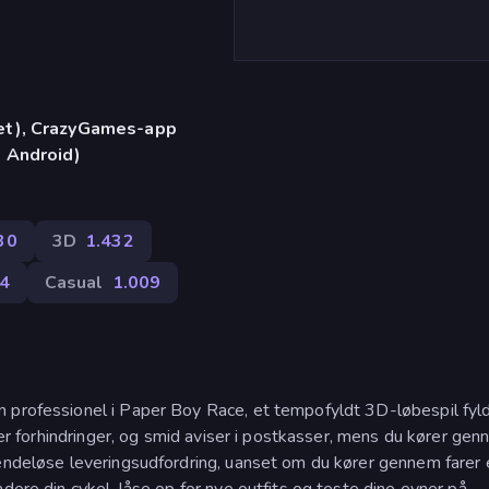
let), CrazyGames-app
, Android)
30
3D
1.432
4
Casual
1.009
n professionel i Paper Boy Race, et tempofyldt 3D-løbespil fy
over forhindringer, og smid aviser i postkasser, mens du kører ge
 endeløse leveringsudfordring, uanset om du kører gennem farer e
dere din cykel, låse op for nye outfits og teste dine evner på