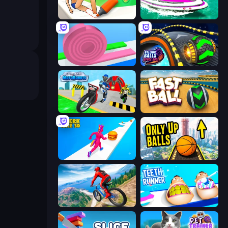
What a Leg
Jet Boat Racing
Layers Roll
Rolling Balls Space Race
Moto Robots: Steel Trial
Fast Ball Jump
Twerk Race 3D
Only Up Balls
Riders Downhill Racing
Teeth Runner