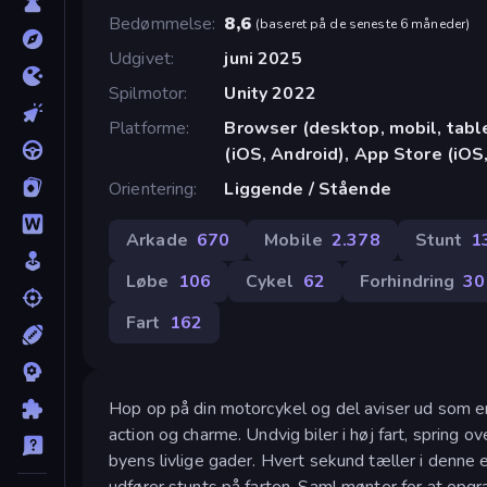
Bedømmelse
8,6
(
baseret på de seneste 6 måneder
)
Udgivet
juni 2025
Spilmotor
Unity 2022
Platforme
Browser (desktop, mobil, tab
(iOS, Android), App Store (iOS
Orientering
Liggende / Stående
Arkade
670
Mobile
2.378
Stunt
1
Løbe
106
Cykel
62
Forhindring
30
Fart
162
Hop op på din motorcykel og del aviser ud som e
action og charme. Undvig biler i høj fart, spring 
byens livlige gader. Hvert sekund tæller i denne
udfører stunts på farten. Saml mønter for at opgra