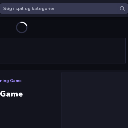
nning Game
g Game