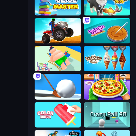
Slice Master
Pet Trainer Duel
ATV Ultimate Offroad
Dalgona Candy Honeycomb Cookie
Lazy Jumper
Ice Cream Inc.
Shovel 3D
Pizza Maker
Color Match
Crazy Ball 3D