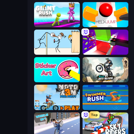
Giant Rush!
Helix Jump
Gomu Goman
Jelly Restaurant
Sticker Art
Xtreme Moto Mayhem
Moto X3M 5: Pool Party
Swimmer Rush
Top