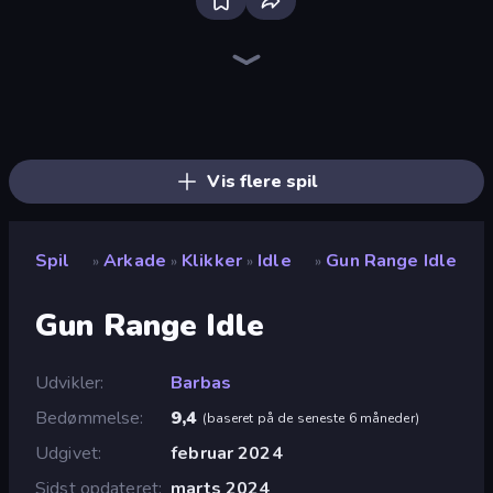
Bloxd.io
Ragdoll Archers
EvoWars.io
Veck.io
Piece of Cake: Merge and Bake
Racing Limits
Traffic Rider
Mahjongg Solitaire
Screw Out: Bolts and Nuts
Words of Wonders
Piles of Mahjong
Designville: Merge & Design
Miniblox
Space Waves
Stickman Clash
SkillWarz
Fortzone Battle Royale
Arrow Escape
Vis flere spil
Spil
Arkade
Klikker
Idle
Gun Range Idle
»
»
»
»
Gun Range Idle
Udvikler
Barbas
Bedømmelse
9,4
(
baseret på de seneste 6 måneder
)
Udgivet
februar 2024
Sidst opdateret
marts 2024