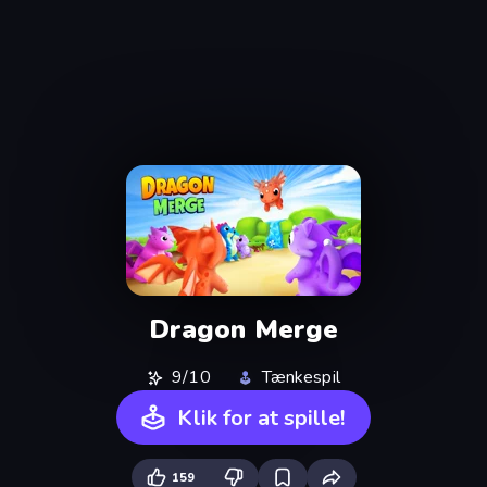
Dragon Merge
9/10
Tænkespil
Klik for at spille!
159