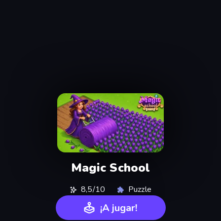
Magic School
8,5/10
Puzzle
¡A jugar!