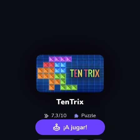
TenTrix
7,3/10
Puzzle
¡A jugar!