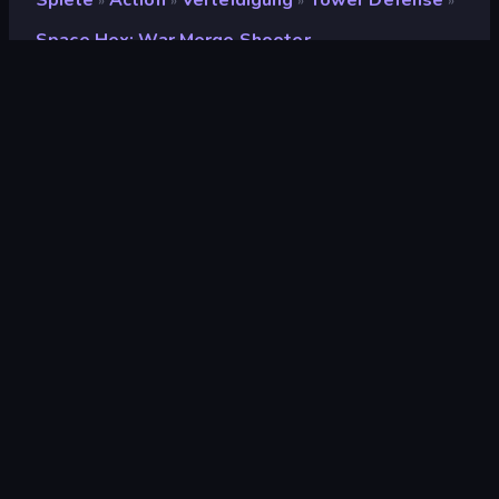
Spiele
Action
Verteidigung
Tower Defense
»
»
»
»
Space Hex: War Merge Shooter
Space Hex: War Merge
Shooter
Entwickler
NOXGAMES
Bewertung
8,1
(
basierend auf den letzten 6 Monaten
)
Veröffentlicht
Juli 2025
Spiel-Engine
Unity 6
Plattformen
Browser (Desktop, Mobilgerät,
Tablet), CrazyGames App
(Android), App Store (iOS,
Android)
Orientierung
Querformat / Hochformat