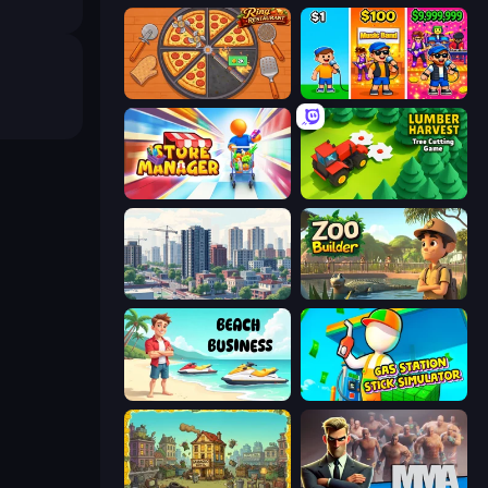
Ring Restaurant
Music Band
Store Manager
Lumber Harvest: Tree Cutting Game
SuperCity 3D
Zoo Builder
Beach Business
Gas Station - Stick Simulator