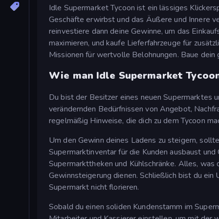
Idle Supermarket Tycoon ist ein lässiges Klickers
Geschäfte erwirbst und das Äußere und Innere v
reinvestiere dann deine Gewinne, um das Einkauf
maximieren, und kaufe Lieferfahrzeuge für zusät
Missionen für wertvolle Belohnungen. Baue dein
Wie man Idle Supermarket Tycoon
Du bist der Besitzer eines neuen Supermarktes un
verändernden Bedürfnissen von Angebot, Nachfra
regelmäßig Hinweise, die dich zu dem Tycoon mac
Um den Gewinn deines Ladens zu steigern, sollte
Supermarktinventar für die Kunden ausbaust und Ge
Supermarkttheken und Kühlschränke. Alles, was d
Gewinnsteigerung dienen. Schließlich bist du ei
Supermarkt nicht florieren.
Sobald du einen soliden Kundenstamm im Superma
Mitarbeiter und Kassierer einstellen, um mit der w