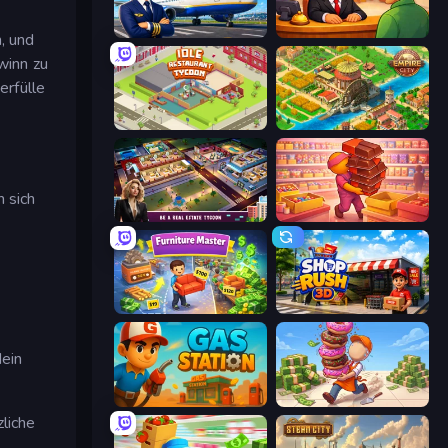
Idle Airport Tycoon
Idle Hotel Empire Tycoon
, und
winn zu
erfülle
Idle Restaurant Tycoon
Empire City
 sich
LandLord - Real Estate Tycoon
Candy Packing Store
Furniture Master: Idle Tycoon
Shop Rush 3D
dein
Gas Station
Donut Place
liche