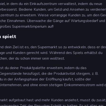
piel, in dem du ein Einkaufszentrum verwaltest, indem du neue
erbesserst. Bediene Kunden, um Geld und Ansehen zu verdienen
szentrum zu erweitern. Weise vorrangige Kunden zu, um den Ge
zliche Einnahmen. Überwache die Gänge auf Wartungsbedarf und 
 großes Supermarktimperium auf!
 spielt
d dein Ziel ist es, den Supermarkt so zu entwickeln, dass er den
ge und Kunden gerecht wird. Während des Spiels erhältst du
hen, der du schon immer sein wolltest.
st du deine Produktpalette erweitern, indem du das
genstände hinzufügst, die die Produktivität steigern, z. B.
u in der Anfangsphase der Eröffnung kaufst, sollte der
n Unternehmen, und ohne einen stetigen Einkommensstrom wird 
rkt aufgebaut hast und mehr Kunden anziehst, musst du zusätz
achsenden Zahl der Besucher Schritt zu halten. Es ist alles ein