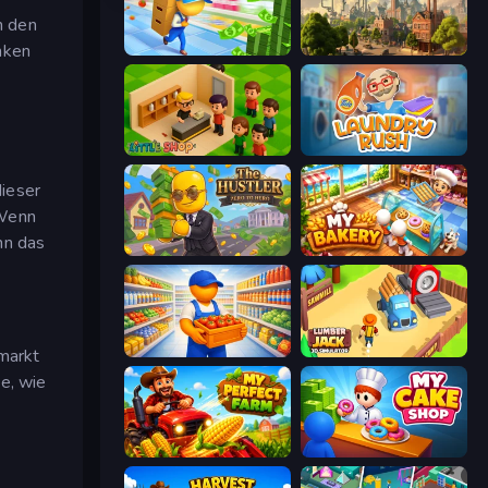
n den
nken
Supermarket Empire
Steam City
Little Shop
Laundry Rush
dieser
 Wenn
nn das
The Hustler
My bakery
Supermarket Manager
Lumberjack 3D Simulator
rmarkt
e, wie
My Perfect Farm
My Cake Shop