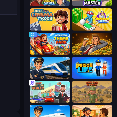
Life Simulator: Road to Riches
Trash Master
Idle Cinema Tycoon
Doctor Hero
My Perfect Theme Park
Idle Billionaire Tycoon
Idle Train Empire Tycoon
Prison Life
Used Car Dealer Tycoon
Army Base Of America