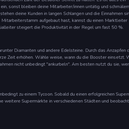
n ein, sonst bleiben deine Mitarbeiter/innen untätig und schmäler
t stehen deine Kunden in langen Schlangen und die Einnahmen si
 Mitarbeiterstamm aufgebaut hast, kannst du einen Marktleiter
ilialleiter steigert die Produktivität in der Regel um fast 50 %.
darunter Diamanten und andere Edelsteine. Durch das Anzapfen 
urze Zeit erhöhen. Wähle weise, wann du die Booster einsetzt.
nahmen nicht unbedingt "ankurbeln". Am besten nutzt du sie, we
t unbedingt zu einem Tycoon. Sobald du einen erfolgreichen Supe
öffne weitere Supermärkte in verschiedenen Städten und beobacht