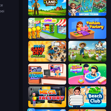
te
 bei
Harvest Land Tycoon
DayCare Tycoon
Coffee Idle
Fashion Factory
Idle Game Dev Simulator
Catch the Hen
My Phone Store
Spa Empire
Mega Factory
Beach Club