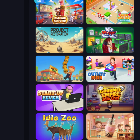
Idle Car Service: Tycoon
Juice Factory - Fruit Farm
Project Restoration
Idle Vlogger Simulator
Burger Life
Outlets Rush
StartUp Fever
Gourmet Empire: Idle Chef
Idle Zoo
Boba Shop