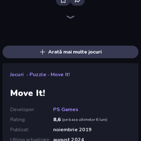
Piles of Mahjong
Piece of Cake: Merge and Bake
Skydom
Screw Out: Bolts and Nuts
Draw Bridge
Arrow Escape
One Line
Knock Your Mind
Block Blaster
Skydom: Reforged
Thief Puzzle
Mansion Tale: Merge Secrets
Designville: Merge & Design
Mahjongg Solitaire
Wood Block Journey
Line Driver
DOP Noob: Draw to Save
Yarn Fever! Unravel Puzzle
Arată mai multe jocuri
Jocuri
Puzzle
Move It!
»
»
Move It!
Developer
PS Games
Rating
8,6
(
pe baza ultimelor 6 luni
)
Publicat
noiembrie 2019
Ultima actualizare
august 2024