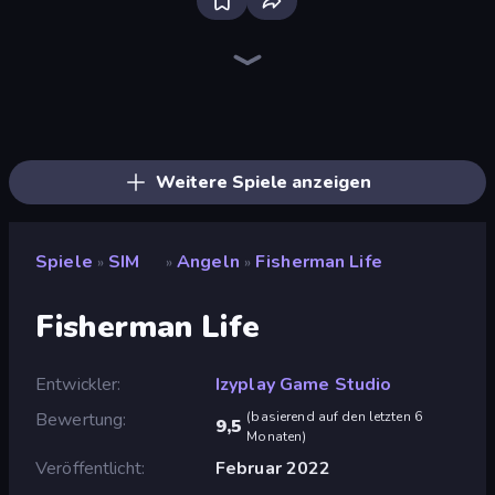
Bloxd.io
Ragdoll Archers
EvoWars.io
Veck.io
Piece of Cake: Merge and Bake
Racing Limits
Traffic Rider
Mahjongg Solitaire
Screw Out: Bolts and Nuts
Words of Wonders
Piles of Mahjong
Designville: Merge & Design
Miniblox
Stickman Clash
Space Waves
SkillWarz
Fortzone Battle Royale
Arrow Escape
Weitere Spiele anzeigen
Spiele
SIM
Angeln
Fisherman Life
»
»
»
Fisherman Life
Entwickler
Izyplay Game Studio
Bewertung
(
basierend auf den letzten 6
9,5
Monaten
)
Veröffentlicht
Februar 2022