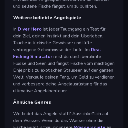
und seltene Fische fängst, um zu punkten.
Weitere beliebte Angelspiele
In
Diver Hero
ist jeder Tauchgang ein Test für
dein Ziel, deinen Instinkt und dein Überleben.
Tauche in tückische Gewässer und lüfte
verborgene Geheimnisse der Tiefe. Im
Real
Fishing Simulator
reist du durch berühmte
Flüsse und Seen und fängst Fische vom mächtigen
Dnjepr bis zu exotischen Stauseen auf der ganzen
Welt. Verkaufe deinen Fang, um Geld zu verdienen
und verbessere deine Angelausrüstung für das
ultimative Angelabenteuer.
Ähnliche Genres
Wo findet das Angeln statt? Ausschließlich auf
dem Wasser. Wenn du das Wasser ohne die
Fische willst, schau dir unsere
Wasserspiele
an.