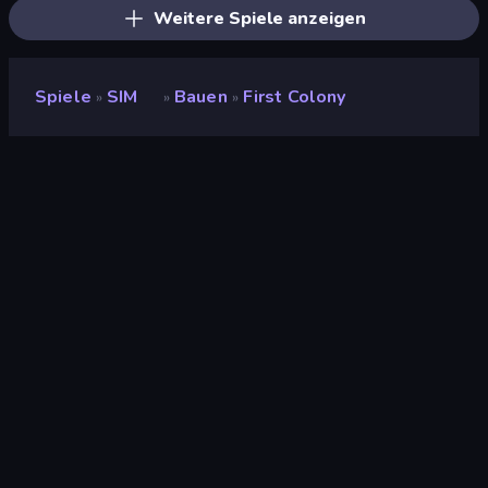
Weitere Spiele anzeigen
Spiele
SIM
Bauen
First Colony
»
»
»
First Colony
Entwickler
Panda Pasha Games
Bewertung
(
basierend auf den letzten 6
8,8
Monaten
)
Veröffentlicht
Mai 2023
Letzte Aktualisierung
Mai 2023
Spiel-Engine
HTML5
Plattformen
Browser (Desktop,
Mobilgerät, Tablet),
CrazyGames App (iOS,
Android)