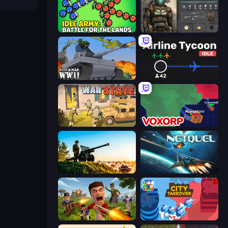
Idle Army: Battle for the Lands
War Groups
Stickman WW2
Airline Tycoon Idle
War State IO: Conquer Battles
Voxorp
Artillery Vs Tanks
Netquel
Redcoats.io
City Takeover