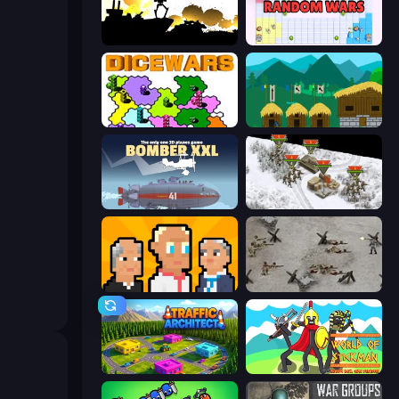
Battlecruisers
Random Wars
Dice Wars
A Castle for Trolls
Bomber XXL
1941 Frozen Front
President Simulator
Warfare 1944
Traffic Architect
World of Stickman Classic RTS