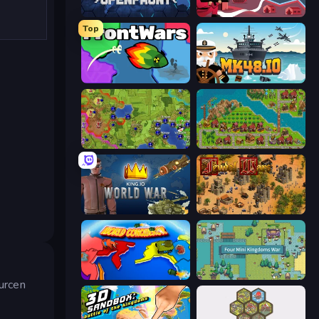
Openfront
Kiomet
Top
FrontWars.io
Mk48.io
Hex Empire
City Idle
King.io World War
Feudal Wars
World Conqueror
Four Mini Kingdoms War
urcen