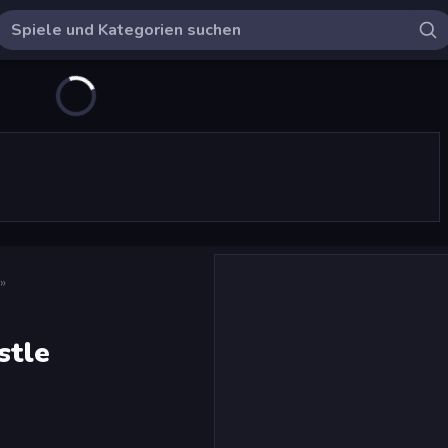
»
stle