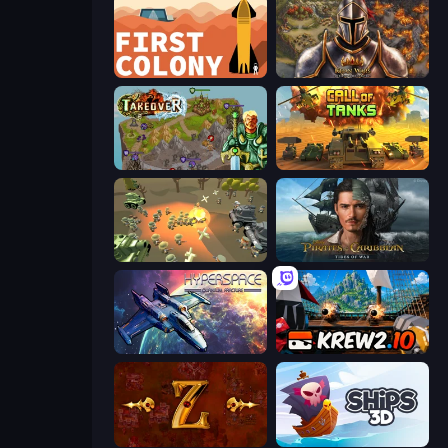
First Colony
Khan Wars
Takeover
Call of Tanks
WW1 Battle Simulator
Pirates of the Caribbean: ToW
Hyperspace: Quantum Fracture
Krew.io
Tzared
Ships 3D