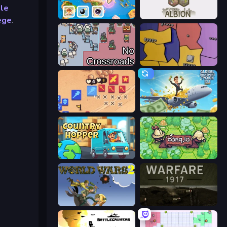
le
3D Sandbox: Battle of the Kingdoms
Settlers of Albion
ege
.
No Crossroads
Compact Conflict
Winter Falling: Price of Life
Global Transport Tycoon Idle
Country Hopper
Conq.io
World Wars 2
Warfare 1917