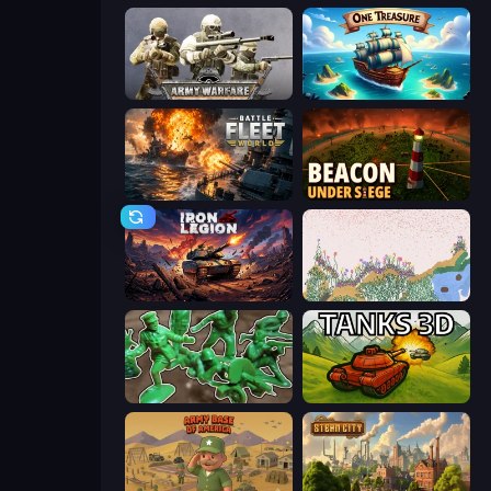
Army Warfare
One Treasure
Battle Fleet World
Beacon Under Siege
Iron Legion
Sandspiel
Soldiers - Capture and Control!
Tanks 3D