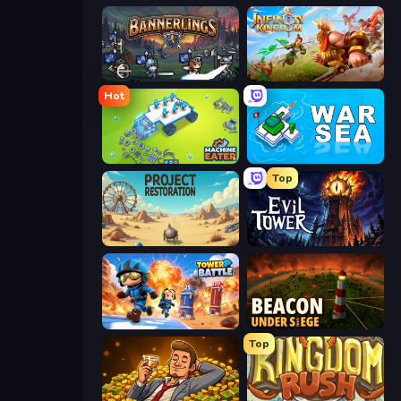
Bannerlings
Infinity Kingdom
Hot
Machine Eater
War Sea
Top
Project Restoration
Evil Tower
Tower Battle
Beacon Under Siege
Top