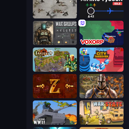
Warfare 1944
Airline Tycoon Idle
War Groups
Voxorp
Takeover
City Takeover
Tzared
Khan Wars
Stickman WW2
War State IO: Conquer Battles