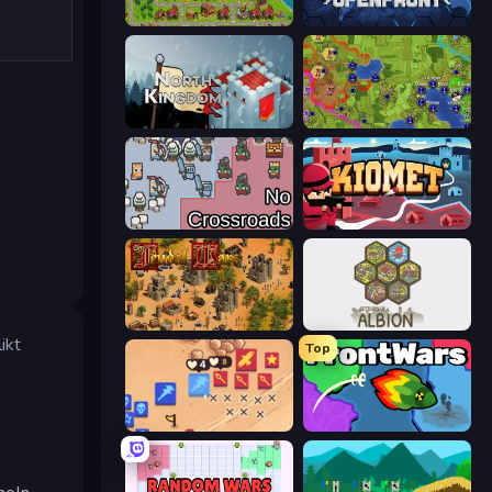
City Idle
Openfront
North Kingdom: Siege Castle
Hex Empire
No Crossroads
Kiomet
Feudal Wars
Settlers of Albion
ikt
Top
Winter Falling: Price of Life
FrontWars.io