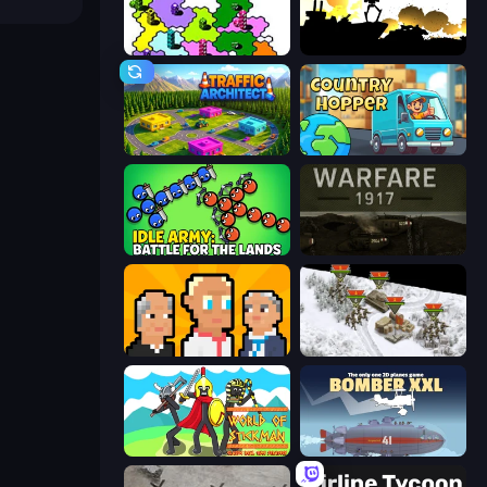
Dice Wars
Battlecruisers
Traffic Architect
Country Hopper
Idle Army: Battle for the Lands
Warfare 1917
President Simulator
1941 Frozen Front
World of Stickman Classic RTS
Bomber XXL