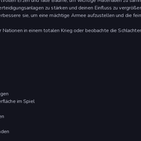
vollen Erzen und fälle Bäume, um wichtige Materialien zu sam
rteidigungsanlagen zu stärken und deinen Einfluss zu vergrößer
rbessere sie, um eine mächtige Armee aufzustellen und die fein
r Nationen in einem totalen Krieg oder beobachte die Schlachte
egen
rfläche im Spiel
en
nden