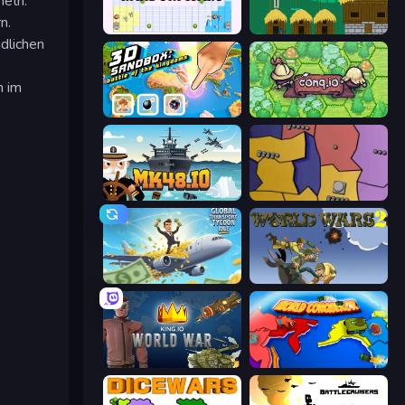
meln.
n.
Random Wars
A Castle for Trolls
dlichen
n im
3D Sandbox: Battle of the Kingdoms
Conq.io
Mk48.io
Compact Conflict
Global Transport Tycoon Idle
World Wars 2
King.io World War
World Conqueror