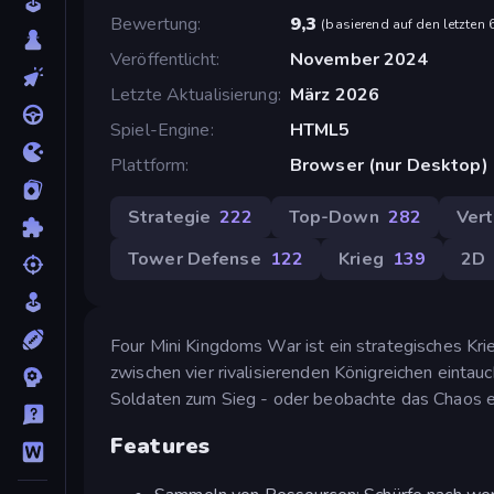
Bewertung
9,3
(
basierend auf den letzten
Veröffentlicht
November 2024
Letzte Aktualisierung
März 2026
Spiel-Engine
HTML5
Plattform
Browser (nur Desktop)
Strategie
222
Top-Down
282
Vert
Tower Defense
122
Krieg
139
2D
Four Mini Kingdoms War ist ein strategisches Krie
zwischen vier rivalisierenden Königreichen einta
Soldaten zum Sieg - oder beobachte das Chaos ei
Features