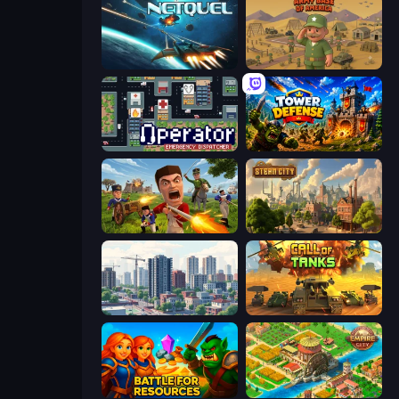
Netquel
Army Base Of America
Operator: Emergency Dispatcher
Tower Defense
Redcoats.io
Steam City
SuperCity 3D
Call of Tanks
Battle for Resources
Empire City