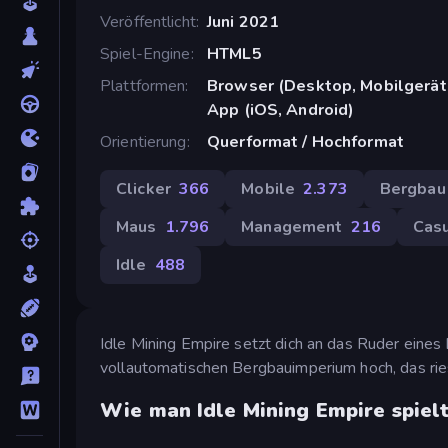
Veröffentlicht
Juni 2021
Spiel-Engine
HTML5
Plattformen
Browser (Desktop, Mobilgerät
App (iOS, Android)
Orientierung
Querformat / Hochformat
Clicker
366
Mobile
2.373
Bergbau
Maus
1.796
Management
216
Cas
Idle
488
Idle Mining Empire setzt dich an das Ruder eines
vollautomatischen Bergbauimperium hoch, das rie
Wie man Idle Mining Empire spiel