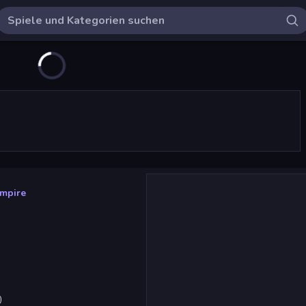
Empire
)