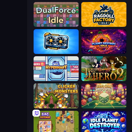
DualForce Idle
Ragdoll Factory Idle
GPU Tycoon Sim
Planet Destroy Idle
Idle Hypermart Empire
Incremental Epic Hero 2
Clicker Monsters
Just One More Roll