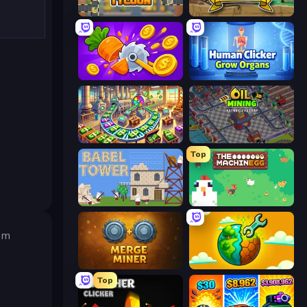
Leek Factory Tycoon
Mr. Mine
Farm Ring Idle
Human Clicker: Grow Organs
Money Factory: Tycoon Idle Game
Oil Mining 3D: Petrol Factory
Top
Babel Tower
The MachinEGG
nem
Merge Miner
Land Explorers: Merge & Build
Top