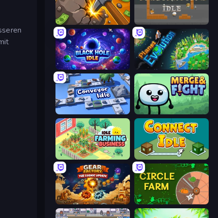
Mine Clicker
Construction Idle
sseren
mit
Black Hole Idle
Planet Evolution: Idle Clicker
Conveyor Idle
Merge & Fight
Idle Farming Business
Connect idle
Gear Factory
Circle Farm