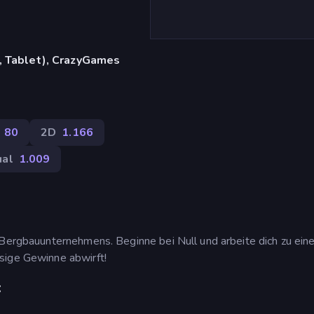
, Tablet), CrazyGames
80
2D
1.166
ual
1.009
 Bergbauunternehmens. Beginne bei Null und arbeite dich zu ei
sige Gewinne abwirft!
t