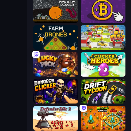
Mystery Digger
Money Maker
Farm Drones
Idle Inventor
Lucky Pick
Clicker Heroes
Dungeon Clicker
Drift Tycoon
Defender Idle 2
BloomGuard