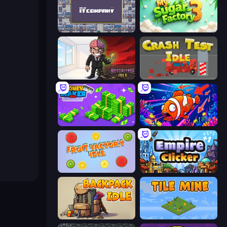
Idle IT Company
My Sugar Factory 3
Rotcalypse: Idle Incremental
Crash Test Idle
Money Maker Idle
Fish Catch Idle
Fruit Factory Idle
Empire Clicker
Backpack Idle
Tile Mine