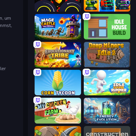
Crusher Clicker
Pumpkin Defense: Merge Cannon
n, um
ommst,
Mage Castle Idle Defense
Idle House Build
Evolutionary Tribe
Deep Miners Idle 2
ler
Corn Tycoon
Idle Clicker Runner
My Chicken Farm
Energy Evolution