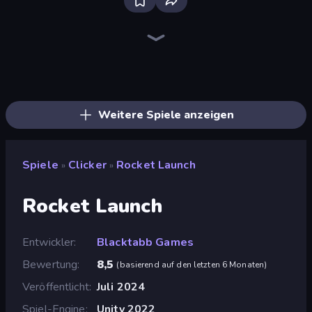
The MachinEGG
Farm Ring Idle
Idle Mining Empire
Human Clicker: Grow Organs
Gear Factory
Conveyor Idle
Capybara Clicker
Babel Tower
Block Wall Destroyer
Crusher Clicker
Planet Clicker 2
Revolution Idle X
Mine Clicker
Black Hole Idle
BitCoiner
Ragdoll Factory Idle
Mad Evolution: Idle Merge
Pets Roll: Idle Clicker
Weitere Spiele anzeigen
Spiele
Clicker
Rocket Launch
»
»
Rocket Launch
Entwickler
Blacktabb Games
Bewertung
8,5
(
basierend auf den letzten 6 Monaten
)
Veröffentlicht
Juli 2024
Spiel-Engine
Unity 2022