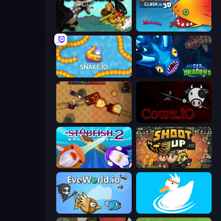
GoBattle.io
Snake Clash.io
Snake.io
SeaDragons.io
Tanko.io
cowz.io
Stabfish 2
Shootup.io
EvoWorld.io (FlyOrDie.io)
Ducklings