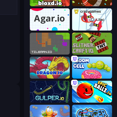
Bloxd.io
Digworm.io
Agar.io
Snowball.io
TileMan.io
SlitherCraft.io
Dragon.io
Boom Cell
Gulper.io
EpicBallz.io