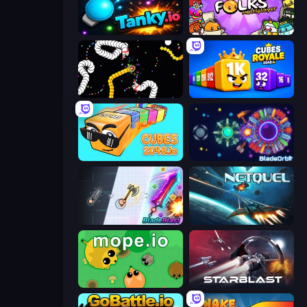
Tanky.io
Egg Folks Multiplayer
Worms.io
Cubes 2048 Royale
Cubes 2048.io
BladeOrbit.io
BladeBlast.io
Netquel
Mope.io
StarBlast