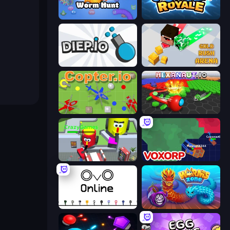
Worm Hunt
Goober Royale
Diep.io
Gold Rush Arena
Copter.io
Hexanaut.io
CleanUp.IO
Voxorp
OvO.io
Worms.Zone