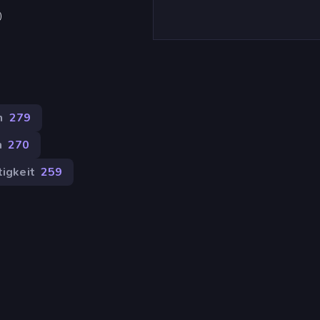
)
n
279
n
270
tigkeit
259