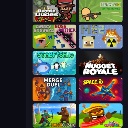
BattleDudes.io
Survev.io
CrazySteve.io
MineEnergy2
Stabfish.io
Nugget Royale
MergeDuel.io
Space.io
EmberQuest.io
Chompers.io