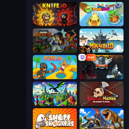
Knife.io
DuckPark.io
Adversator
Mk48.io
Hot
Push.io
EvoWars.io
Cubox.io
BrutalMania.io (Brutal Mania)