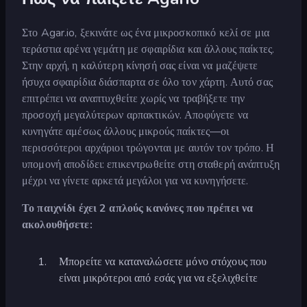
Στο Agar.io, ξεκινάτε ως ένα μικροσκοπικό κελί σε μια
τεράστια αρένα γεμάτη με σφαιρίδια και άλλους παίκτες.
Στην αρχή, η καλύτερη κίνησή σας είναι να μαζέψετε
ήσυχα σφαιρίδια διάσπαρτα σε όλο τον χάρτη. Αυτό σας
επιτρέπει να αναπτυχθείτε χωρίς να τραβήξετε την
προσοχή μεγαλύτερων αρπακτικών. Αποφύγετε να
κυνηγάτε αμέσως άλλους μικρούς παίκτες—οι
περισσότεροι αρχάριοι τρώγονται με αυτόν τον τρόπο. Η
υπομονή αποδίδει: επικεντρωθείτε στη σταθερή ανάπτυξη
μέχρι να γίνετε αρκετά μεγάλοι για να κυνηγήσετε.
Το παιχνίδι έχει 2 απλούς κανόνες που πρέπει να
ακολουθήσετε:
Μπορείτε να καταναλώσετε μόνο στόχους που
είναι μικρότεροι από εσάς για να εξελιχθείτε