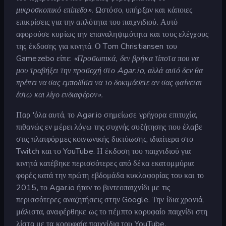
μικροσκοπικό επίπεδο».
Ωστόσο, υπήρξαν και κάποιες
επικρίσεις για την απλότητα του παιχνιδιού. Αυτό
αφορούσε κυρίως την επαναληψιμότητα και τους ελέγχους
της έκδοσης για κινητά. Ο Tom Christiansen του
Gamezebo είπε:
«Προσωπικά, δεν βρήκα τίποτα που να
μου τραβήξει την προσοχή στο Agar.io, αλλά αυτό δεν θα
πρέπει να σας εμποδίσει να το δοκιμάσετε αν σας φαίνεται
έστω και λίγο ενδιαφέρον».
Παρ 'όλα αυτά, το Agar.io σημείωσε γρήγορα επιτυχία,
πιθανώς εν μέρει λόγω της συχνής συζήτησης που έλαβε
στις πλατφόρμες κοινωνικής δικτύωσης, ιδιαίτερα στο
Twitch και το YouTube. Η έκδοση του παιχνιδιού για
κινητά κατέβηκε περισσότερες από δέκα εκατομμύρια
φορές κατά την πρώτη εβδομάδα κυκλοφορίας του και το
2015, το Agar.io ήταν το βιντεοπαιχνίδι με τις
περισσότερες αναζητήσεις στην Google. Την ίδια χρονιά,
μάλιστα, αναφέρθηκε ως το πέμπτο κορυφαίο παιχνίδι στη
λίστα με τα κορυφαία παιχνίδια του YouTube.