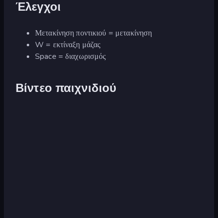
Έλεγχοι
Μετακίνηση ποντικιού = μετακίνηση
W = εκτίναξη μάζας
Space = διαχωρισμός
Βίντεο παιχνιδιού