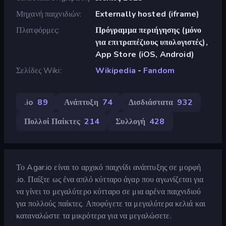
Μηχανή παιχνιδιών
Externally hosted (iframe)
Πλατφόρμες
Πρόγραμμα περιήγησης (μόνο
για επιτραπέζιους υπολογιστές),
App Store (iOS, Android)
Σελίδες Wiki
Wikipedia
-
Fandom
.io
89
Ανάπτυξη
74
Δισδιάστατα
932
Πολλοί Παίκτες
214
Συλλογή
428
Το Agar.io είναι το αρχικό παιχνίδι ανάπτυξης σε μορφή
.io. Παίξτε ως ένα απλό κύτταρο άγαρ που αγωνίζεται για
να γίνει το μεγαλύτερο κύτταρο σε μια αρένα παιχνιδιού
για πολλούς παίκτες. Αποφύγετε τα μεγαλύτερα κελιά και
καταναλώστε τα μικρότερα για να μεγαλώσετε.