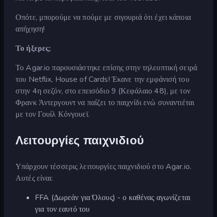
Οπότε, μπορούμε να πούμε με σιγουριά ότι έχει κάποια
απήχηση!
Το ήξερες;
Το Agar.io παρουσιάστηκε επίσης στην τηλεοπτική σειρά
του Netflix, House of Cards! Έκανε την εμφάνισή του
στην 4η σεζόν, στο επεισόδιο 9 (Κεφάλαιο 48), με τον
Φρανκ Άντεργουντ να παίζει το παιχνίδι ενώ συναντιέται
με τον Γουίλ Κόνγουεϊ.
Λειτουργίες παιχνιδιού
Υπάρχουν τέσσερις λειτουργίες παιχνιδιού στο Agar.io.
Αυτές είναι:
FFA (Δωρεάν για Όλους) - ο καθένας αγωνίζεται
για τον εαυτό του