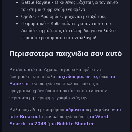
Battle Royale - Ο καθένας μάχεται για τον εαυτό
του σε μια συρρικνούμενη αρένα
Ομάδες - Δύο ομάδες μάχονται μεταξύ τους
Πειραματικό - Κάθε παίκτης για τον εαυτό του.
Δωρίστε τη μάζα σας στα σφαιρίδια για να λάβετε
περισσότερα κομμάτια σε αντάλλαγμα!
Περισσότερα παιχνίδια σαν αυτό
Αν σας αρέσει το Agario, σίγουρα θα πρέπει να
δοκιμάσετε και τα άλλα
παιχνίδια μας σε .io,
όπως
το
Paper.io
, ένα παιχνίδι για πολλούς παίκτες σε
πραγματικό χρόνο όπου κατακτάτε όσο το δυνατόν
περισσότερη περιοχή ζωγραφίζοντάς την.
Άλλα παιχνίδια με παρόμοια
αδράνεια
περιλαμβάνουν
το
Idle Breakout
ή casual παιχνίδια όπως
το Word
Search
,
το 2048
ή
το Bubble Shooter
.