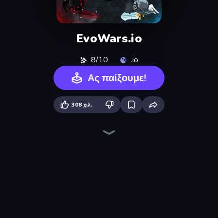
EvoWars.io
8/10
.io
Ας παίξουμε!
308 χιλ.