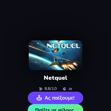
Netquel
8,8/10
.io
Ας παίξουμε!
Παίξτε με φίλους