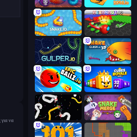
Worms.Zone
Cubes 2048.io
Snake.io
Hexanaut.io
Gulper.io
Snake Clash.io
EpicBallz.io
Cubes 2048 Royale
Worms.io
Snake Merge: Idle & io Zone
 για να