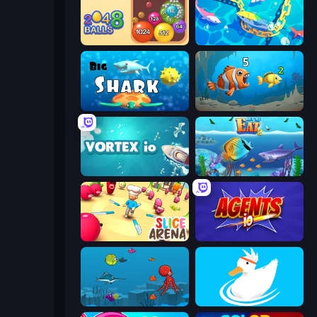
Crazy 2048 Balls
Deep Sea Duel
Big Shark
Hungry Ocean: Eat, Feed and Grow Fish
Vortex.io
Let Me Eat 2: Feeding Madness
Slice Arena
Agents.io
Fish Eat Fishes
Ducklings