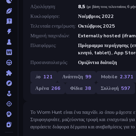
Αξιολόγηση
8,5
(
με βάση τους τελευταίους 6 μήν
Κυκλοφόρησε
Νοέμβριος 2022
Τελευταία ενημέρωση
Οκτώβριος 2025
Μηχανή παιχνιδιών
Externally hosted (ifram
Πλατφόρμες
Πρόγραμμα περιήγησης (επ
κινητό, tablet), App Sto
Προσανατολισμός
Οριζόντια διάταξη
.io
121
Ανάπτυξη
99
Mobile
2.371
Αρένα
266
Φίδια
38
Συλλογή
597
Το Worm Hunt είναι ένα παιχνίδι .io όπου μάχεστε
Στριφογυρνάτε, μαζεύοντας τροφή και ενισχυτικά γι
αγοράσετε διάφορα δέρματα και αναβαθμίσεις για το 