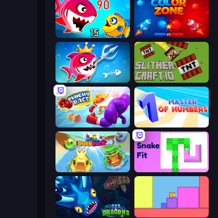
Fish Eat Getting Big
Color Zone
Fish Stab Getting Big
SlitherCraft.io
Punchy Race
Master of Numbers
DuckPark.io
Snake Fit
SeaDragons.io
Level EATEN!