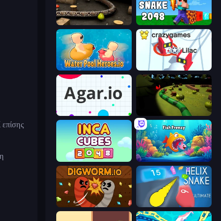
Snake 3D
Noob Snake 2048
Water Pool Heroes.io
Snowball.io
Agar.io
Axy Snake 3D
 επίσης
η
Inca Cubes 2048
Fish Frenzy
Digworm.io
Helix Snake