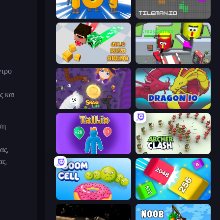
Numbers Arena
TileMan.io
Gold Rush Arena
CleanUp.IO
ντρο
ς και
Snake Lite
Dragon.io
ση
ας,
Tall.io
Archer Clash
ας,
Boom Cell
Qube 2048