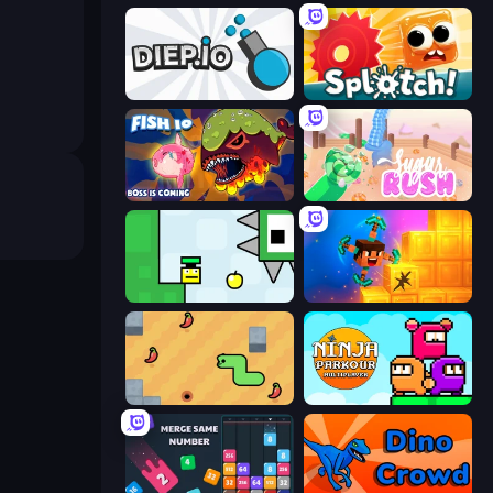
Diep.io
Splotch!
Fish IO
Sugar Rush
Appel
Merge & Dig!
SSSPICY!
Ninja Parkour Multiplayer