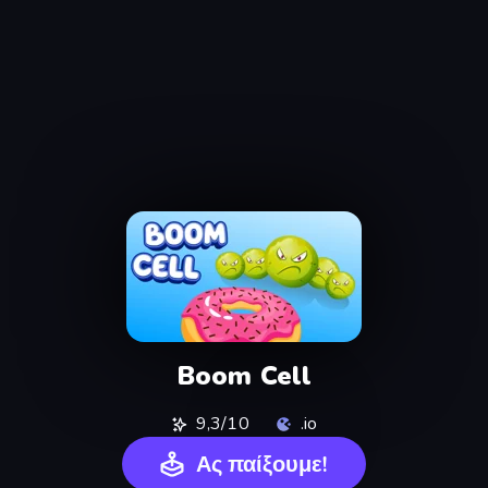
Boom Cell
9,3/10
.io
Ας παίξουμε!