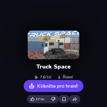
Truck Space
7,6/10
Řízení
Klikněte pro hraní!
2,7 tis.