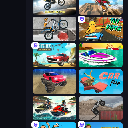
Super MX - Last Season
Cartoon Moto Stunt
Trials Ice Ride
Toy Rider
Stunt Paradise
Jet Boat Racing
Monster Cars: Ultimate Simulator
Car Flip!
Jetski Race
Hard Wheels