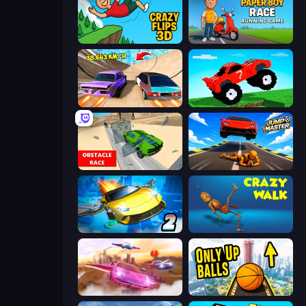
Crazy Flips 3D
Paper Boy Race: Running Game
Turbo Cars: Pipe Stunts
Funny Mad Racing
Obstacle Race: Destroying Simulator!
Jump Master: Car Racing
Ultimate Flying Car 2
Crazy Walk
Ultimate Flying Car
Only Up Balls