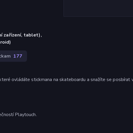
í zařízení, tablet),
roid)
ickam
177
 které ovládáte stickmana na skateboardu a snažíte se posbírat
ečností Playtouch.