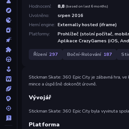
Hodnocení
8,8
(
based on last 6 months
)
Uvolněno
srpen 2016
Herní engine
Externally hosted (iframe)
Platformy
Prohlížeč (stolní počítač, mobiln
Aplikace CrazyGames (iOS, And
Řízení
297
Boční-Rolování
187
St
Stickman Skate: 360 Epic City je zábavná hra, ve
mince a úspěšně dokončit úrovně.
Vývojář
Stickman Skate: 360 Epic City byla vyvinuta spol
Platforma