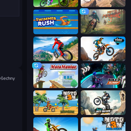
MX Offroad Master
Cycle Extreme
Swimmer Rush
Moto Maniac 3
Riders Downhill Racing
Trial Mania
 všechny
Moto Maniac
Bike Jump
Moto X3M
Xtreme Moto Mayhem