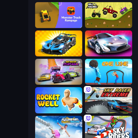
Monster Truck Rampage
Hill Racing
GT Cars Mega Ramps
Grand Cyber City
MR RACER Stunt Mania
One Line
Rocket Well
Sky Racer Extreme