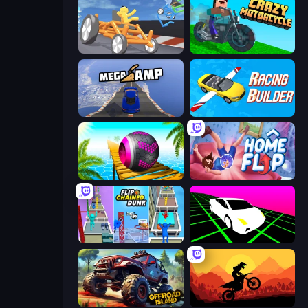
Draw Crash Race
Crazy Motorcycle
Mega Ramp Car Stunt
Racing Builder
Rolling Balls Sea Race
Home Flip
Flipped Chain Dunk
Slope Car
Offroad Island
Sunset Bike Racing