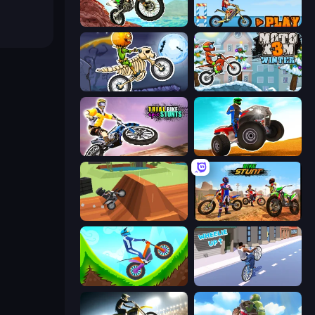
Dirt Bike Mad Skills
Moto X3M 5: Pool Party
Moto X3M 6: Spooky Land
Moto X3M 4 Winter
Trial Bike Epic Stunts
ATV Ultimate Offroad
Blocky Trials
Bike Stunts Race Bike Games 3D
Hill Climb on Moto Bike
Wheelie Up