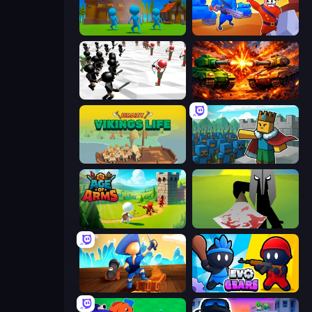
Stickman Tower Defense Idle 3D
Craft and Battle
Stickman Simulator: Final Battle
War Machine Clash
Crazy Vikings Life
Cube Commander
Age Of Arms
Kill The Spartan
Captains Idle
Evo Gears