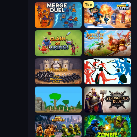
Top
MergeDuel.io
Tower Battle
Clash of Vikings
Infinity Kingdom
Ant Kingdom Rush
Funny Battle Simulator
Age Of War
Stronghold Dude