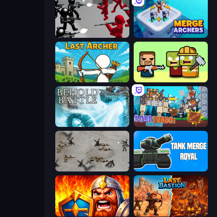
Battle Simulator: Counter Stickman
Merge Archers
Last Archer
Zombie Horde: Build & Survive
Behold Battle
Bobr Turbo: Craft Cars
Warfare 1944
Tank Merge Royal
WarLink: Crown & Clash
Last Bastion