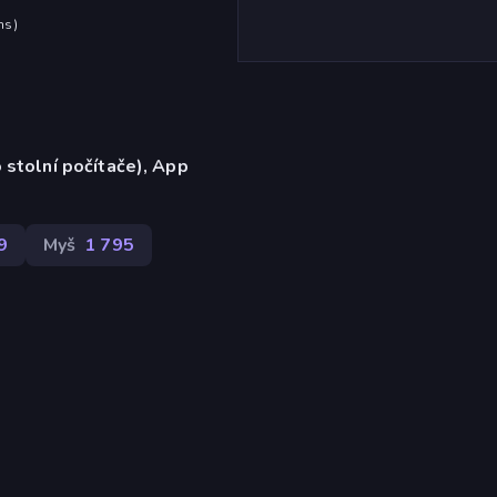
hs
)
 stolní počítače), App
9
Myš
1 795