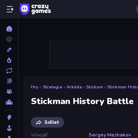
Hry
»
Strategie
»
Arkáda
»
Stickam
»
Stickman Histo
Stickman History Battle
Sdílet
Vývojář
Sergey Mezhakov