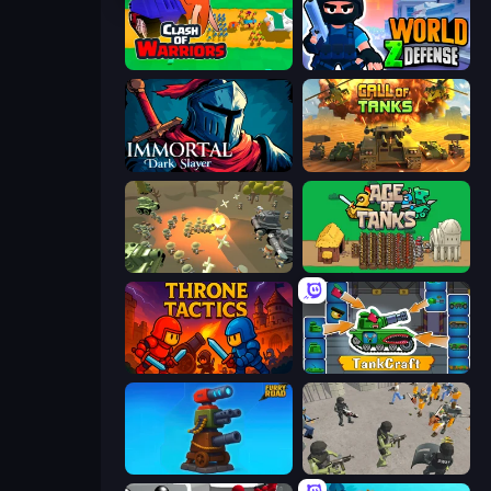
Clash of Warriors
World Z Defense - Zombie Defense
Immortal: Dark Slayer
Call of Tanks
WW1 Battle Simulator
Age of Tanks Warriors: TD War
Throne Tactics
TankCraft
Furry Road
Battle Simulator: Prison & Police