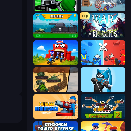
Stickman: Legacy of Zombie War
North War
Top
Tanks 2D: Tank Wars
War the Knights
TimeWarriors
State Wars: Conquer Them All
Tank Battle: War Commander
Wild Archer: Castle Defense
Human Resistance
TankCraft 2