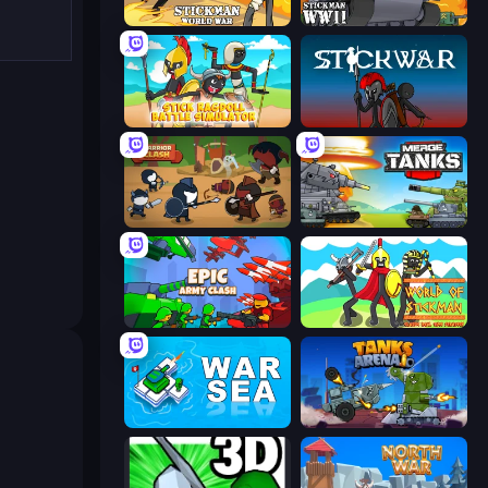
Stickman World War
Stickman WW2
Stick Ragdoll Battle Simulator
Stick War
Warrior Clash
Merge Master Tanks: Tank Wars
Epic Army Clash
World of Stickman Classic RTS
War Sea
Tanks Arena io: Craft & Combat