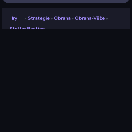
Hry
Strategie
Obrana
Obrana-Věže
»
»
»
»
Stellar Bastion
Stellar Bastion
Vývojář
Coconut Island Apps
Hodnocení
9,4
(
based on last 6 months
)
Uvolněno
květen 2026
Naposledy aktualizováno
srpen 2026
Herní engine
HTML5
Platformy
Prohlížeč (stolní počítač,
mobilní zařízení, tablet),
Aplikace CrazyGames
(iOS, Android), App